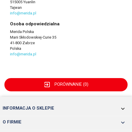
515005 Yuanlin
Tajwan
info@merida.pl
Osoba odpowiedzialna
Merida Polska
Marii Skłodowskiej-Curie 35
41-800 Zabrze
Polska
info@merida.pl
exit_to_app
PORÓWNANIE (
0
)
keyboard_arrow_down
INFORMACJA O SKLEPIE

O FIRMIE