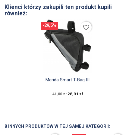
Klienci którzy zakupili ten produkt kupili
również:
-29,5%
favorite_border

Szybki podgląd
Merida Smart T-Bag III
28,91 zł
41,00 zł
8 INNYCH PRODUKTÓW W TEJ SAMEJ KATEGORII: