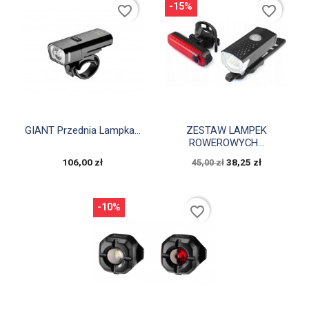
-15%
favorite_border
favorite_border


Szybki podgląd
Szybki podgląd
GIANT Przednia Lampka...
ZESTAW LAMPEK
ROWEROWYCH...
106,00 zł
38,25 zł
45,00 zł
-10%
favorite_border