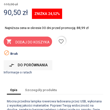
119,90 zł
90,50 zł
ZNIŻKA 24,52%
Najniższa cena w okresie 30 dni przed promocją:
88,99 zł
favorite_border

DODAJ DO KOSZYKA

Brak
compare_arrows
DO PORÓWNANIA
Informacje o ratach
Opis
Szczegóły produktu
Mocna przednia lampka rowerowa ładowana przez USB, wykonana
z wysokiej jakości materiałów. Poprawi Twoją widoczność na
drodze, zwiększy bezpieczeństwo i ułatwi jazdę po zmroku. Dwie