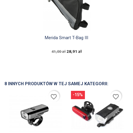

Szybki podgląd
Merida Smart T-Bag III
28,91 zł
41,00 zł
8 INNYCH PRODUKTÓW W TEJ SAMEJ KATEGORII:
-15%
favorite_border
favorite_border