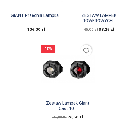


Szybki podgląd
Szybki podgląd
GIANT Przednia Lampka...
ZESTAW LAMPEK
ROWEROWYCH...
106,00 zł
38,25 zł
45,00 zł
-10%
favorite_border

Szybki podgląd
Zestaw Lampek Giant
Cast 10...
76,50 zł
85,00 zł