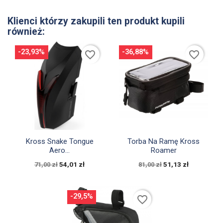
Klienci którzy zakupili ten produkt kupili
również:
-23,93%
-36,88%
favorite_border
favorite_border


Szybki podgląd
Szybki podgląd
Kross Snake Tongue
Torba Na Ramę Kross
Aero...
Roamer
54,01 zł
51,13 zł
71,00 zł
81,00 zł
-29,5%
favorite_border