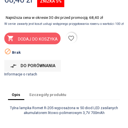
ZNIŻKA 5%
Najniższa cena w okresie 30 dni przed promocją:
68,40 zł
W cenie zawarty jest koszt usługi wstępnego przygotowania roweru o wartości 100 zł
favorite_border

DODAJ DO KOSZYKA

Brak
compare_arrows
DO PORÓWNANIA
Informacje o ratach
Opis
Szczegóły produktu
Tylna lampka Romet R-205 wyposażona w 50 diod LED zasilanych
akumulatorem litowo-polimerowym 3,7V 700mAh