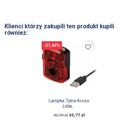
Klienci którzy zakupili ten produkt kupili
również:
-21,44%
favorite_border

Szybki podgląd
Lampka Tylna Kross
Little...
33,77 zł
42,99 zł