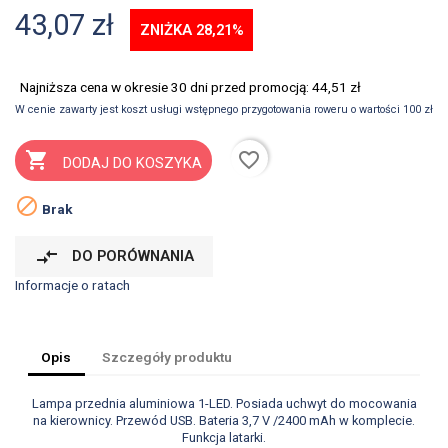
43,07 zł
ZNIŻKA 28,21%
Najniższa cena w okresie 30 dni przed promocją:
44,51 zł
W cenie zawarty jest koszt usługi wstępnego przygotowania roweru o wartości 100 zł
favorite_border

DODAJ DO KOSZYKA

Brak
compare_arrows
DO PORÓWNANIA
Informacje o ratach
Opis
Szczegóły produktu
Lampa przednia aluminiowa 1-LED. Posiada uchwyt do mocowania
na kierownicy. Przewód USB. Bateria 3,7 V /2400 mAh w komplecie.
Funkcja latarki.