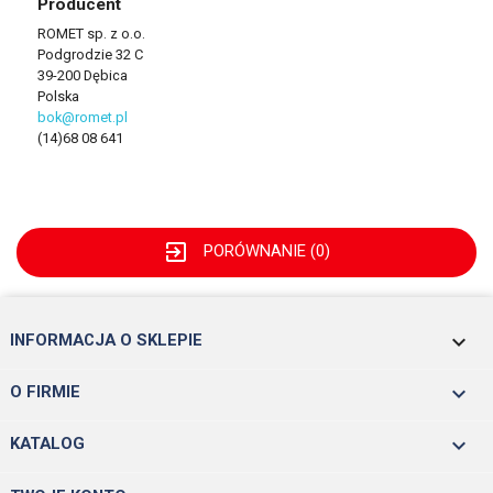
Producent
ROMET sp. z o.o.
Podgrodzie 32 C
39-200 Dębica
Polska
bok@romet.pl
(14)68 08 641
exit_to_app
PORÓWNANIE (
0
)
keyboard_arrow_down
INFORMACJA O SKLEPIE

O FIRMIE

KATALOG