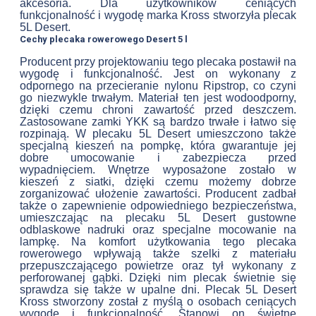
akcesoria. Dla użytkowników ceniących
funkcjonalność i wygodę marka Kross stworzyła plecak
5L Desert.
Cechy plecaka rowerowego Desert 5 l
Producent przy projektowaniu tego plecaka postawił na
wygodę i funkcjonalność. Jest on wykonany z
odpornego na przecieranie nylonu Ripstrop, co czyni
go niezwykle trwałym. Materiał ten jest wodoodporny,
dzięki czemu chroni zawartość przed deszczem.
Zastosowane zamki YKK są bardzo trwałe i łatwo się
rozpinają. W plecaku 5L Desert umieszczono także
specjalną kieszeń na pompkę, która gwarantuje jej
dobre umocowanie i zabezpiecza przed
wypadnięciem. Wnętrze wyposażone zostało w
kieszeń z siatki, dzięki czemu możemy dobrze
zorganizować ułożenie zawartości. Producent zadbał
także o zapewnienie odpowiedniego bezpieczeństwa,
umieszczając na plecaku 5L Desert gustowne
odblaskowe nadruki oraz specjalne mocowanie na
lampkę. Na komfort użytkowania tego plecaka
rowerowego wpływają także szelki z materiału
przepuszczającego powietrze oraz tył wykonany z
perforowanej gąbki. Dzięki nim plecak świetnie się
sprawdza się także w upalne dni. Plecak 5L Desert
Kross stworzony został z myślą o osobach ceniących
wygodę i funkcjonalność. Stanowi on świetne