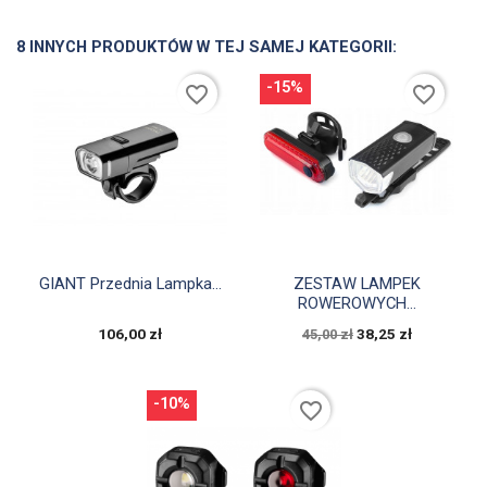
8 INNYCH PRODUKTÓW W TEJ SAMEJ KATEGORII:
-15%
favorite_border
favorite_border


Szybki podgląd
Szybki podgląd
GIANT Przednia Lampka...
ZESTAW LAMPEK
ROWEROWYCH...
106,00 zł
38,25 zł
45,00 zł
-10%
favorite_border