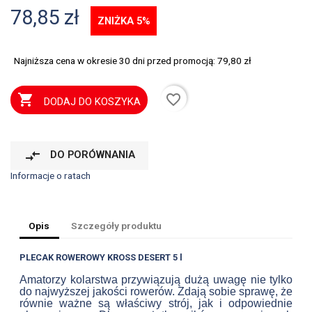
78,85 zł
ZNIŻKA 5%
Najniższa cena w okresie 30 dni przed promocją:
79,80 zł
favorite_border

DODAJ DO KOSZYKA
compare_arrows
DO PORÓWNANIA
Informacje o ratach
Opis
Szczegóły produktu
PLECAK ROWEROWY KROSS DESERT 5 l
Amatorzy kolarstwa przywiązują dużą uwagę nie tylko
do najwyższej jakości rowerów. Zdają sobie sprawę, że
równie ważne są właściwy strój, jak i odpowiednie