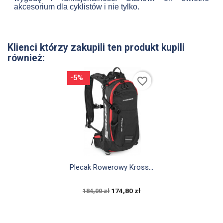
akcesorium dla cyklistów i nie tylko.
Klienci którzy zakupili ten produkt kupili
również:
-5%
favorite_border

Szybki podgląd
Plecak Rowerowy Kross...
174,80 zł
184,00 zł