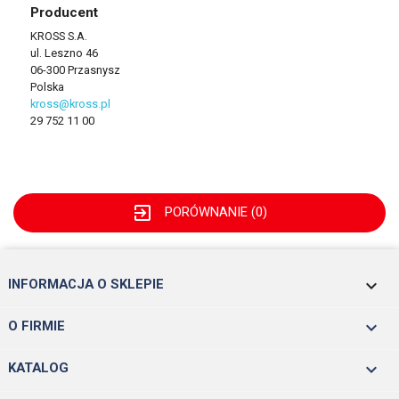
Producent
KROSS S.A.
ul. Leszno 46
06-300 Przasnysz
Polska
kross@kross.pl
29 752 11 00
exit_to_app
PORÓWNANIE (
0
)
keyboard_arrow_down
INFORMACJA O SKLEPIE

O FIRMIE

KATALOG