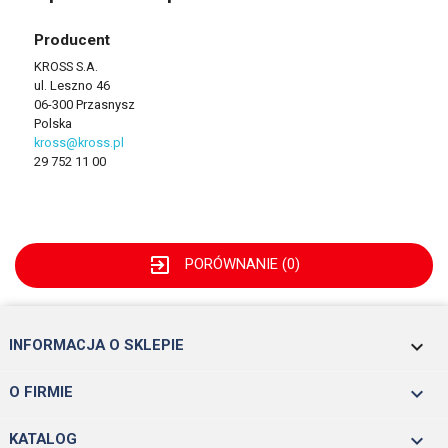
Producent
KROSS S.A.
ul. Leszno 46
06-300 Przasnysz
Polska
kross@kross.pl
29 752 11 00
exit_to_app
PORÓWNANIE (
0
)
keyboard_arrow_down
INFORMACJA O SKLEPIE

O FIRMIE

KATALOG