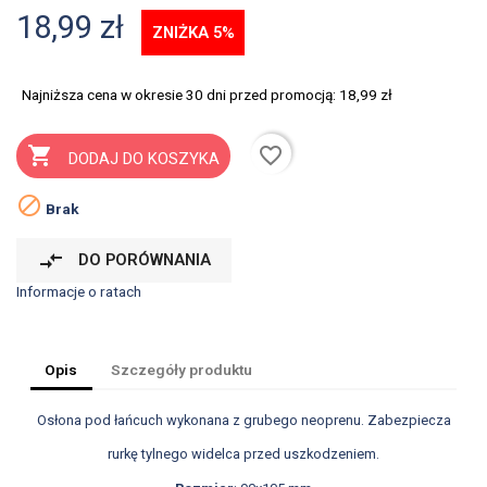
18,99 zł
ZNIŻKA 5%
Najniższa cena w okresie 30 dni przed promocją:
18,99 zł
favorite_border

DODAJ DO KOSZYKA

Brak
compare_arrows
DO PORÓWNANIA
Informacje o ratach
Opis
Szczegóły produktu
Osłona pod łańcuch wykonana z grubego neoprenu. Zabezpiecza
rurkę tylnego widelca przed uszkodzeniem.