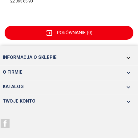
22 395 65 90
exit_to_app
PORÓWNANIE (
0
)
keyboard_arrow_down
INFORMACJA O SKLEPIE

O FIRMIE

KATALOG

TWOJE KONTO
Facebook