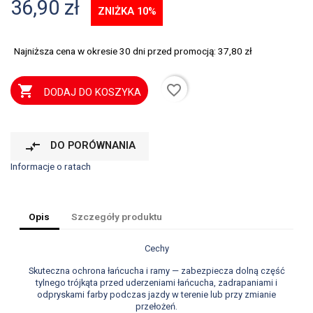
36,90 zł
ZNIŻKA 10%
Najniższa cena w okresie 30 dni przed promocją:
37,80 zł
favorite_border

DODAJ DO KOSZYKA
compare_arrows
DO PORÓWNANIA
Informacje o ratach
Opis
Szczegóły produktu
Cechy
Skuteczna ochrona łańcucha i ramy — zabezpiecza dolną część
tylnego trójkąta przed uderzeniami łańcucha, zadrapaniami i
odpryskami farby podczas jazdy w terenie lub przy zmianie
przełożeń.