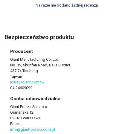
Na razie nie dodano żadnej recenzji.
Bezpieczeństwo produktu
Producent
Giant Manufacturing Co. Ltd.
No. 19, Shunfan Road, Dajia District
437 74 Taichung
Tajwan
icare@giant.com.tw
04-24609099
Osoba odpowiedzialna
Giant Polska Sp. z o.o.
Osmańska 12
02-823 Warszawa
Polska
info@giant-polska.com.pl