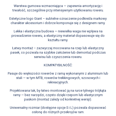
Warstwa gumowa wzmacniająca — zapewnia amortyzację i
trwałość, szczególnie przy intensywnym użytkowaniu roweru.
Estetyczne logo Giant – subtelne oznaczenie podkreśla markowy
charakter akcesorium i dobrze komponuje się z designem ramy.
Lekka i elastyczna budowa — niewielka waga nie wpływa na
prowadzenie roweru, a elastyczny materiał dopasowuje się do
kształtu ramy.
Łatwy montaż – zazwyczaj mocowana na rzep lub elastyczny
pasek, co pozwala na szybkie założenie lub demontaż podczas
serwisu lub czyszczenia roweru.
KOMPATYBILNOŚĆ:
Pasuje do większości rowerów z ramą wykonanymi z aluminium lub
stali — w tym MTB, rowerów trekkingowych, szosowych i
rekreacyjnych.
Projektowana tak, by łatwo montować ją na rurce tylnego trójkąta
ramy — bez narzędzi, często dzięki rzepom lub elastycznym
paskom (montaż zależy od konkretnej wersji).
Uniwersalny rozmiar (dostępne opcje S i L) pozwala dopasować
osłonę do różnych przekrojów ram.