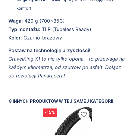
komfort
Waga:
420 g (700x35C)
Typ montażu:
TLR (Tubeless Ready)
Kolor:
Czarno-brązowy
Postaw na technologię przyszłości!
GravelKing X1 to nie tylko opona – to przewaga na
każdym kilometrze, od szutrów po asfalt. Dołącz
do rewolucji Panaracera!
8 INNYCH PRODUKTÓW W TEJ SAMEJ KATEGORII:
-15%
favorite_border