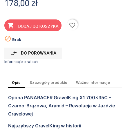
178,00 zł
favorite_border

DODAJ DO KOSZYKA

Brak
compare_arrows
DO PORÓWNANIA
Informacje o ratach
Opis
Szczegóły produktu
Ważne informacje
Opona PANARACER GravelKing X1 700x35C –
Czarno-Brązowa, Aramid – Rewolucja w Jazdzie
Gravelowej
Najszybszy GravelKing w historii
–