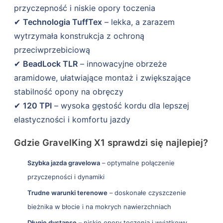
przyczepność i niskie opory toczenia
✔
Technologia TuffTex
– lekka, a zarazem
wytrzymała konstrukcja z ochroną
przeciwprzebiciową
✔
BeadLock TLR
– innowacyjne obrzeże
aramidowe, ułatwiające montaż i zwiększające
stabilność opony na obręczy
✔
120 TPI
– wysoka gęstość kordu dla lepszej
elastyczności i komfortu jazdy
Gdzie GravelKing X1 sprawdzi się najlepiej?
Szybka jazda gravelowa
– optymalne połączenie
przyczepności i dynamiki
Trudne warunki terenowe
– doskonałe czyszczenie
bieżnika w błocie i na mokrych nawierzchniach
Długie dystanse
– niskie opory toczenia i wyjątkowy