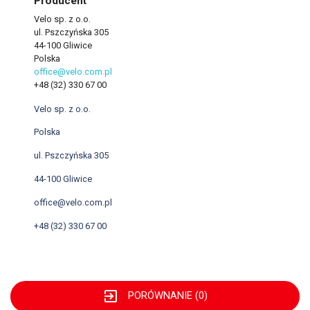
Producent
Velo sp. z o.o.
ul. Pszczyńska 305
44-100 Gliwice
Polska
office@velo.com.pl
+48 (32) 330 67 00
Velo sp. z o.o.
Polska
ul. Pszczyńska 305
44-100 Gliwice
office@velo.com.pl
+48 (32) 330 67 00
exit_to_app
PORÓWNANIE (
0
)