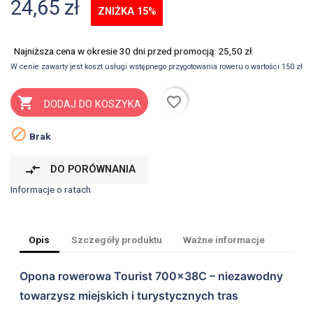
24,65 zł
ZNIŻKA 15%
Najniższa cena w okresie 30 dni przed promocją:
25,50 zł
W cenie zawarty jest koszt usługi wstępnego przygotowania roweru o wartości 150 zł
favorite_border

DODAJ DO KOSZYKA

Brak
compare_arrows
DO PORÓWNANIA
Informacje o ratach
Opis
Szczegóły produktu
Ważne informacje
Opona rowerowa Tourist 700×38C – niezawodny
towarzysz miejskich i turystycznych tras