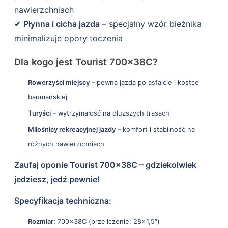
nawierzchniach
✔
Płynna i cicha jazda
– specjalny wzór bieżnika
minimalizuje opory toczenia
Dla kogo jest Tourist 700×38C?
Rowerzyści miejscy
– pewna jazda po asfalcie i kostce
baumańskiej
Turyści
– wytrzymałość na dłuższych trasach
Miłośnicy rekreacyjnej jazdy
– komfort i stabilność na
różnych nawierzchniach
Zaufaj oponie Tourist 700×38C – gdziekolwiek
jedziesz, jedź pewnie!
Specyfikacja techniczna:
Rozmiar:
700×38C (przeliczenie: 28×1,5″)