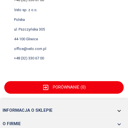
Velo sp. z o.o.
Polska
ul. Pszczyńska 305
44-100 Gliwice
office@velo.com.pl
+48 (32) 330 67 00
exit_to_app
PORÓWNANIE (
0
)
keyboard_arrow_down
INFORMACJA O SKLEPIE

O FIRMIE