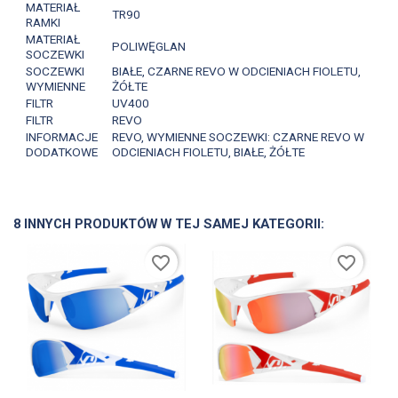
MATERIAŁ
TR90
RAMKI
MATERIAŁ
POLIWĘGLAN
SOCZEWKI
SOCZEWKI
BIAŁE, CZARNE REVO W ODCIENIACH FIOLETU,
WYMIENNE
ŻÓŁTE
FILTR
UV400
FILTR
REVO
INFORMACJE
REVO, WYMIENNE SOCZEWKI: CZARNE REVO W
DODATKOWE
ODCIENIACH FIOLETU, BIAŁE, ŻÓŁTE
8 INNYCH PRODUKTÓW W TEJ SAMEJ KATEGORII:
favorite_border
favorite_border