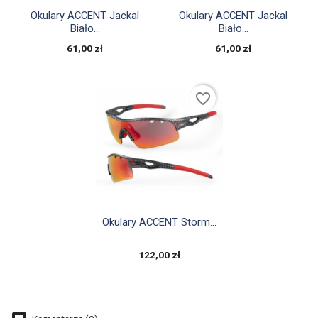


Szybki podgląd
Szybki podgląd
Okulary ACCENT Jackal
Okulary ACCENT Jackal
Biało...
Biało...
61,00 zł
61,00 zł
favorite_border

Szybki podgląd
Okulary ACCENT Storm...
122,00 zł