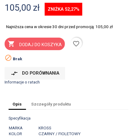
105,00 zł
ZNIŻKA 52,27%
Najniższa cena w okresie 30 dni przed promocją:
105,00 zł
favorite_border

DODAJ DO KOSZYKA

Brak
compare_arrows
DO PORÓWNANIA
Informacje o ratach
Opis
Szczegóły produktu
Specyfikacja
MARKA
KROSS
KOLOR
CZARNY / FIOLETOWY