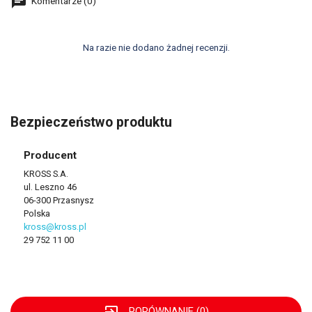
Komentarze (0)
Na razie nie dodano żadnej recenzji.
Bezpieczeństwo produktu
Producent
KROSS S.A.
ul. Leszno 46
06-300 Przasnysz
Polska
kross@kross.pl
29 752 11 00
exit_to_app
PORÓWNANIE (
0
)