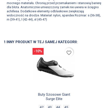
mocnego materiału. Chronią przed przemakaniem i stanowią barierę
dla błota. Anatomicznie umieszczony zamek nie uwiera w ścięgno
achillesa. Dodatkowe elementy odblaskowe zwiększają
widoczność na drodze. Materiał: nylon, spandex Rozmiar: s (36-38),
m (39-41), l (42-44), xl (45-47)
1 INNY PRODUKT W TEJ SAMEJ KATEGORII:
-10%
favorite_border

Szybki podgląd
Buty Szosowe Giant
Surge Elite
42
43
44
45