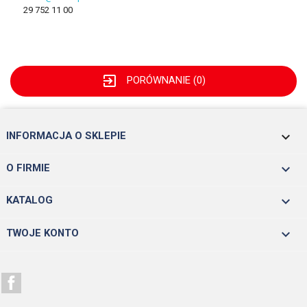
29 752 11 00
exit_to_app
PORÓWNANIE (
0
)
keyboard_arrow_down
INFORMACJA O SKLEPIE

O FIRMIE

KATALOG

TWOJE KONTO
Facebook