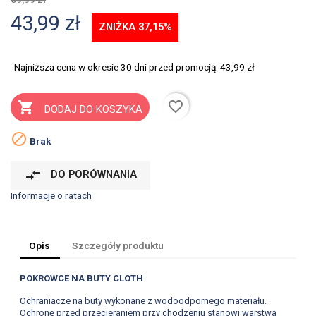
43,99 zł
ZNIŻKA 37,15%
Najniższa cena w okresie 30 dni przed promocją:
43,99 zł
favorite_border

DODAJ DO KOSZYKA

Brak
compare_arrows
DO PORÓWNANIA
Informacje o ratach
Opis
Szczegóły produktu
POKROWCE NA BUTY CLOTH
Ochraniacze na buty wykonane z wodoodpornego materiału.
Ochronę przed przecieraniem przy chodzeniu stanowi warstwa