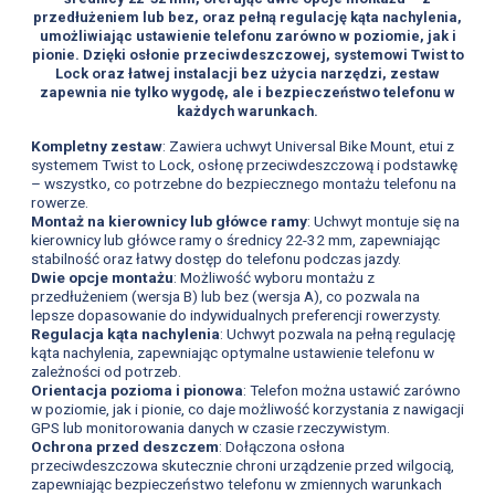
przedłużeniem lub bez, oraz pełną regulację kąta nachylenia,
umożliwiając ustawienie telefonu zarówno w poziomie, jak i
pionie. Dzięki osłonie przeciwdeszczowej, systemowi Twist to
Lock oraz łatwej instalacji bez użycia narzędzi, zestaw
zapewnia nie tylko wygodę, ale i bezpieczeństwo telefonu w
każdych warunkach.
Kompletny zestaw
: Zawiera uchwyt Universal Bike Mount, etui z
systemem Twist to Lock, osłonę przeciwdeszczową i podstawkę
– wszystko, co potrzebne do bezpiecznego montażu telefonu na
rowerze.
Montaż na kierownicy lub główce ramy
: Uchwyt montuje się na
kierownicy lub główce ramy o średnicy 22-32 mm, zapewniając
stabilność oraz łatwy dostęp do telefonu podczas jazdy.
Dwie opcje montażu
: Możliwość wyboru montażu z
przedłużeniem (wersja B) lub bez (wersja A), co pozwala na
lepsze dopasowanie do indywidualnych preferencji rowerzysty.
Regulacja kąta nachylenia
: Uchwyt pozwala na pełną regulację
kąta nachylenia, zapewniając optymalne ustawienie telefonu w
zależności od potrzeb.
Orientacja pozioma i pionowa
: Telefon można ustawić zarówno
w poziomie, jak i pionie, co daje możliwość korzystania z nawigacji
GPS lub monitorowania danych w czasie rzeczywistym.
Ochrona przed deszczem
: Dołączona osłona
przeciwdeszczowa skutecznie chroni urządzenie przed wilgocią,
zapewniając bezpieczeństwo telefonu w zmiennych warunkach