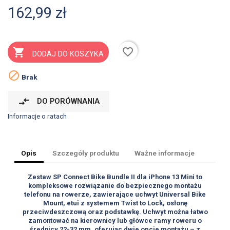
162,99 zł
favorite_border

DODAJ DO KOSZYKA

Brak
compare_arrows
DO PORÓWNANIA
Informacje o ratach
Opis
Szczegóły produktu
Ważne informacje
Zestaw SP Connect Bike Bundle II dla iPhone 13 Mini to
kompleksowe rozwiązanie do bezpiecznego montażu
telefonu na rowerze, zawierające uchwyt Universal Bike
Mount, etui z systemem Twist to Lock, osłonę
przeciwdeszczową oraz podstawkę. Uchwyt można łatwo
zamontować na kierownicy lub główce ramy roweru o
średnicy 22-32 mm, oferując dwie opcje montażu – z