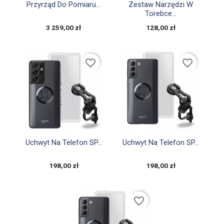


Szybki podgląd
Szybki podgląd
Przyrząd Do Pomiaru...
Zestaw Narzędzi W
Torebce...
3 259,00 zł
128,00 zł
favorite_border
favorite_border


Szybki podgląd
Szybki podgląd
Uchwyt Na Telefon SP...
Uchwyt Na Telefon SP...
198,00 zł
198,00 zł
favorite_border