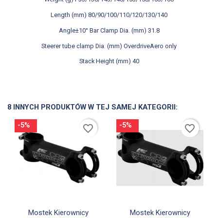
Length (mm) 80/90/100/110/120/130/140
Angle±10° Bar Clamp Dia. (mm) 31.8
Steerer tube clamp Dia. (mm) OverdriveAero only
Stack Height (mm) 40
8 INNYCH PRODUKTÓW W TEJ SAMEJ KATEGORII:
-5%
-5%
favorite_border
favorite_border


Szybki podgląd
Szybki podgląd
Mostek Kierownicy
Mostek Kierownicy