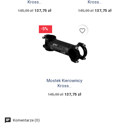
Kross...
Kross...
137,75 zł
137,75 zł
145,00 zł
145,00 zł
-5%
favorite_border

Szybki podgląd
Mostek Kierownicy
Kross...
137,75 zł
145,00 zł
Komentarze (0)