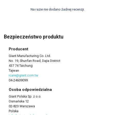
Na razie nie dodano żadnej recenzji.
Bezpieczeństwo produktu
Producent
Giant Manufacturing Co. Ltd.
No. 19, Shunfan Road, Dajia District
437 74 Taichung
Tajwan
icare@giant.com.tw
04-24609099
Osoba odpowiedzialna
Giant Polska Sp. z o.o.
Osmańska 12
02-823 Warszawa
Polska