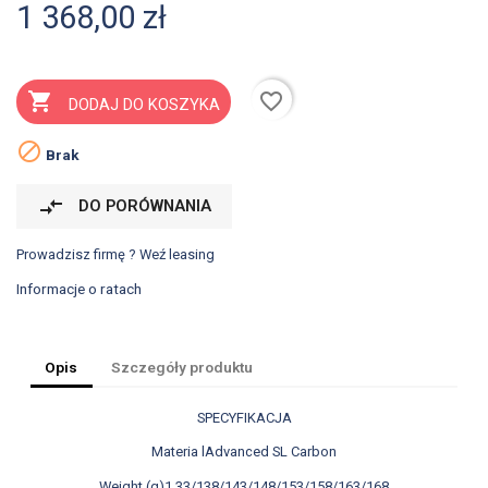
1 368,00 zł
favorite_border

DODAJ DO KOSZYKA

Brak
compare_arrows
DO PORÓWNANIA
Prowadzisz firmę ? Weź leasing
Informacje o ratach
Opis
Szczegóły produktu
SPECYFIKACJA
Materia lAdvanced SL Carbon
Weight (g)1 33/138/143/148/153/158/163/168