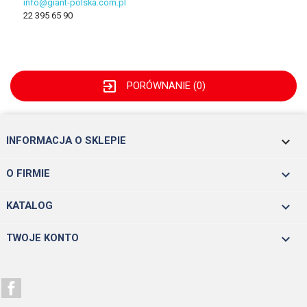
info@giant-polska.com.pl
22 395 65 90
exit_to_app
PORÓWNANIE (
0
)
keyboard_arrow_down
INFORMACJA O SKLEPIE

O FIRMIE

KATALOG

TWOJE KONTO
Facebook