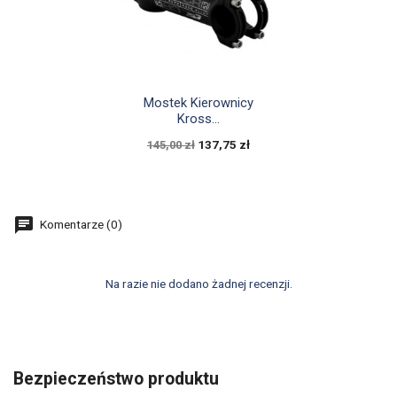

Szybki podgląd
Mostek Kierownicy
Kross...
137,75 zł
145,00 zł
Komentarze (0)
Na razie nie dodano żadnej recenzji.
Bezpieczeństwo produktu