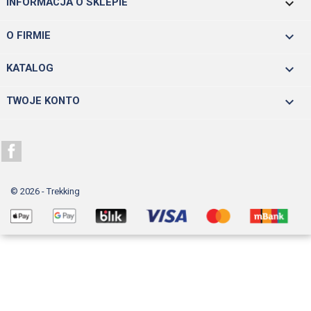
keyboard_arrow_down
INFORMACJA O SKLEPIE

O FIRMIE

KATALOG

TWOJE KONTO
Facebook
© 2026 - Trekking