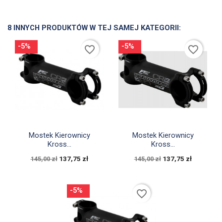
8 INNYCH PRODUKTÓW W TEJ SAMEJ KATEGORII:
-5%
-5%
favorite_border
favorite_border


Szybki podgląd
Szybki podgląd
Mostek Kierownicy
Mostek Kierownicy
Kross...
Kross...
137,75 zł
137,75 zł
145,00 zł
145,00 zł
-5%
favorite_border