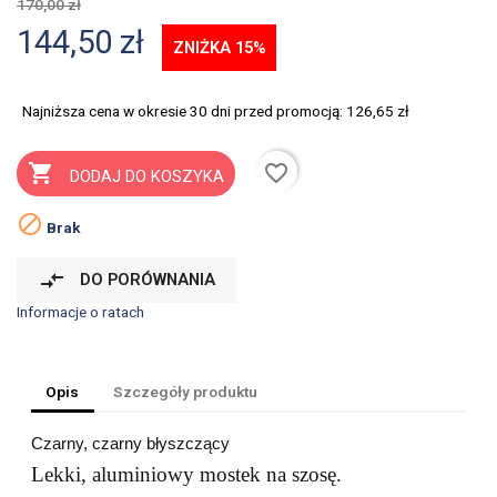
170,00 zł
144,50 zł
ZNIŻKA 15%
Najniższa cena w okresie 30 dni przed promocją:
126,65 zł
favorite_border

DODAJ DO KOSZYKA

Brak
compare_arrows
DO PORÓWNANIA
Informacje o ratach
Opis
Szczegóły produktu
Czarny, czarny błyszczący
Lekki, aluminiowy mostek na szosę.