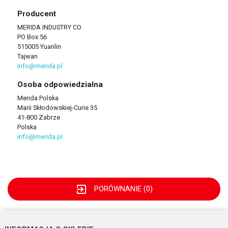
Producent
MERIDA INDUSTRY CO
PO Box 56
515005 Yuanlin
Tajwan
info@merida.pl
Osoba odpowiedzialna
Merida Polska
Marii Skłodowskiej-Curie 35
41-800 Zabrze
Polska
info@merida.pl
exit_to_app
PORÓWNANIE (
0
)