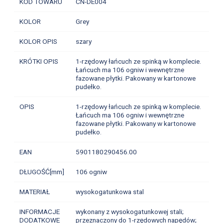
KOD TOWARU
CN-DE004
KOLOR
Grey
KOLOR OPIS
szary
KRÓTKI OPIS
1-rzędowy łańcuch ze spinką w komplecie.
Łańcuch ma 106 ogniw i wewnętrzne
fazowane płytki. Pakowany w kartonowe
pudełko.
OPIS
1-rzędowy łańcuch ze spinką w komplecie.
Łańcuch ma 106 ogniw i wewnętrzne
fazowane płytki. Pakowany w kartonowe
pudełko.
EAN
5901180290456.00
DŁUGOŚĆ[mm]
106 ogniw
MATERIAŁ
wysokogatunkowa stal
INFORMACJE
wykonany z wysokogatunkowej stali;
DODATKOWE
przeznaczony do 1-rzędowych napędów;