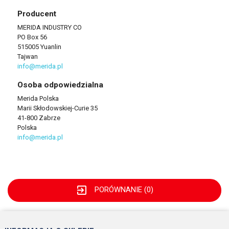
Producent
MERIDA INDUSTRY CO
PO Box 56
515005 Yuanlin
Tajwan
info@merida.pl
Osoba odpowiedzialna
Merida Polska
Marii Skłodowskiej-Curie 35
41-800 Zabrze
Polska
info@merida.pl
exit_to_app
PORÓWNANIE (
0
)