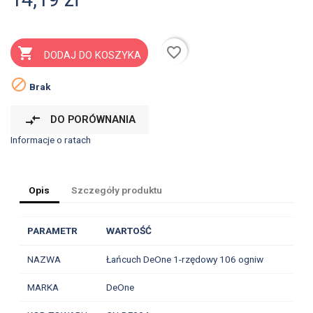
favorite_border

DODAJ DO KOSZYKA

Brak
compare_arrows
DO PORÓWNANIA
Informacje o ratach
Opis
Szczegóły produktu
PARAMETR
WARTOŚĆ
NAZWA
Łańcuch DeOne 1-rzędowy 106 ogniw
MARKA
DeOne