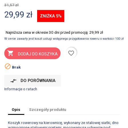
31,57 zł
29,99 zł
ZNIŻKA 5%
Najniższa cena w okresie 30 dni przed promocją:
29,99 zł
W cenie zawarty jest koszt usługi wstępnego przygotowania roweru o wartości 100 zł
favorite_border

DODAJ DO KOSZYKA

Brak
compare_arrows
DO PORÓWNANIA
Informacje o ratach
Opis
Szczegóły produktu
Koszyk rowerowy na kierownicę, wykonany ze stalowej siatki, dno
wzmocnione stalowymi prętami, mocowany na uchwycie pod