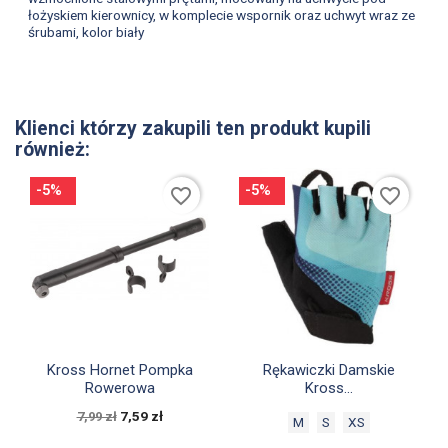
łożyskiem kierownicy, w komplecie wspornik oraz uchwyt wraz ze
śrubami, kolor biały
Klienci którzy zakupili ten produkt kupili
również:
-5%
-5%
favorite_border
favorite_border


Szybki podgląd
Szybki podgląd
Kross Hornet Pompka
Rękawiczki Damskie
Rowerowa
Kross...
7,59 zł
7,99 zł
M
S
XS