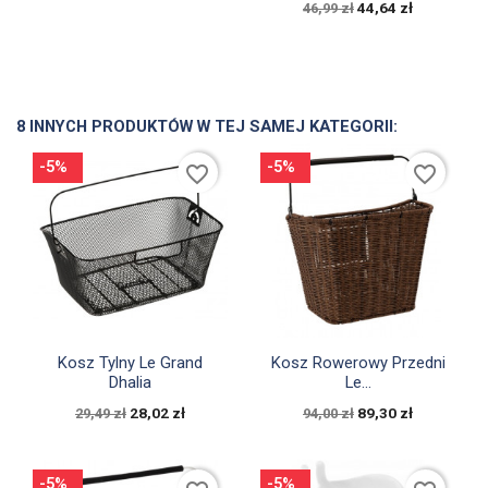
44,64 zł
46,99 zł
8 INNYCH PRODUKTÓW W TEJ SAMEJ KATEGORII:
-5%
-5%
favorite_border
favorite_border


Szybki podgląd
Szybki podgląd
Kosz Tylny Le Grand
Kosz Rowerowy Przedni
Dhalia
Le...
28,02 zł
89,30 zł
29,49 zł
94,00 zł
-5%
-5%