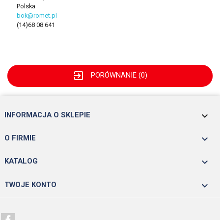
Polska
bok@romet.pl
(14)68 08 641
exit_to_app
PORÓWNANIE (
0
)
keyboard_arrow_down
INFORMACJA O SKLEPIE

O FIRMIE

KATALOG

TWOJE KONTO
Facebook