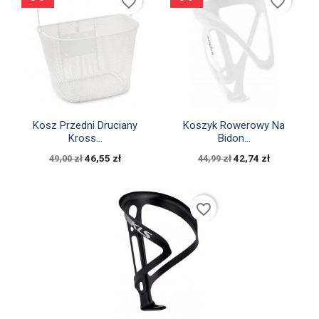
favorite_border
favorite_border


Szybki podgląd
Szybki podgląd
Kosz Przedni Druciany
Koszyk Rowerowy Na
Kross...
Bidon...
46,55 zł
42,74 zł
49,00 zł
44,99 zł
favorite_border