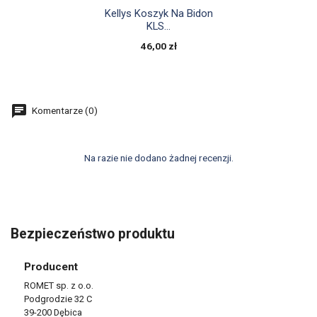

Szybki podgląd
Kellys Koszyk Na Bidon
KLS...
46,00 zł
Komentarze (0)
Na razie nie dodano żadnej recenzji.
Bezpieczeństwo produktu
Producent
ROMET sp. z o.o.
Podgrodzie 32 C
39-200 Dębica