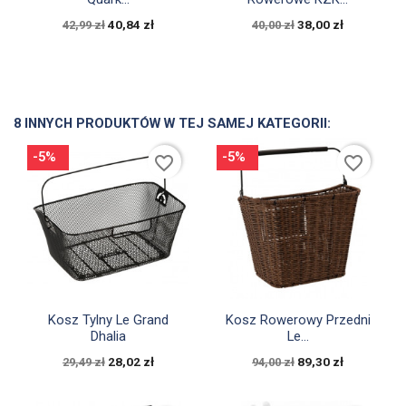
40,84 zł
38,00 zł
42,99 zł
40,00 zł
8 INNYCH PRODUKTÓW W TEJ SAMEJ KATEGORII:
-5%
-5%
favorite_border
favorite_border


Szybki podgląd
Szybki podgląd
Kosz Tylny Le Grand
Kosz Rowerowy Przedni
Dhalia
Le...
28,02 zł
89,30 zł
29,49 zł
94,00 zł