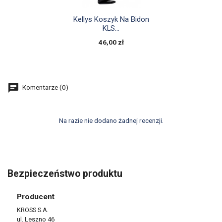

Szybki podgląd
Kellys Koszyk Na Bidon
KLS...
46,00 zł
Komentarze (0)
Na razie nie dodano żadnej recenzji.
Bezpieczeństwo produktu
Producent
KROSS S.A.
ul. Leszno 46