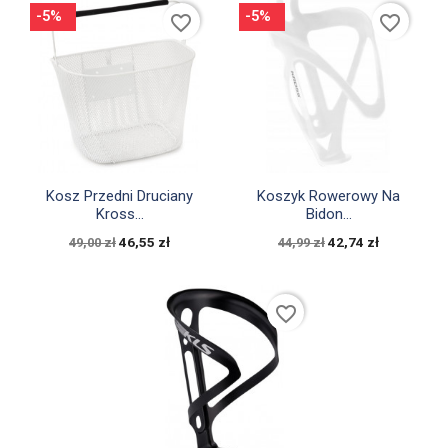
-5%
-5%
favorite_border
favorite_border


Szybki podgląd
Szybki podgląd
Kosz Przedni Druciany
Koszyk Rowerowy Na
Kross...
Bidon...
46,55 zł
42,74 zł
49,00 zł
44,99 zł
favorite_border