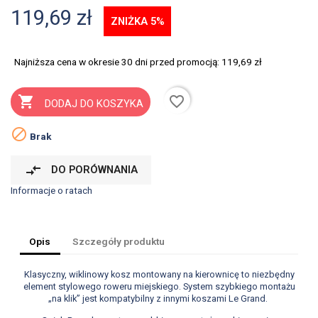
119,69 zł
ZNIŻKA 5%
Najniższa cena w okresie 30 dni przed promocją:
119,69 zł
favorite_border

DODAJ DO KOSZYKA

Brak
compare_arrows
DO PORÓWNANIA
Informacje o ratach
Opis
Szczegóły produktu
Klasyczny, wiklinowy kosz montowany na kierownicę to niezbędny
element stylowego roweru miejskiego. System szybkiego montażu
„na klik” jest kompatybilny z innymi koszami Le Grand.