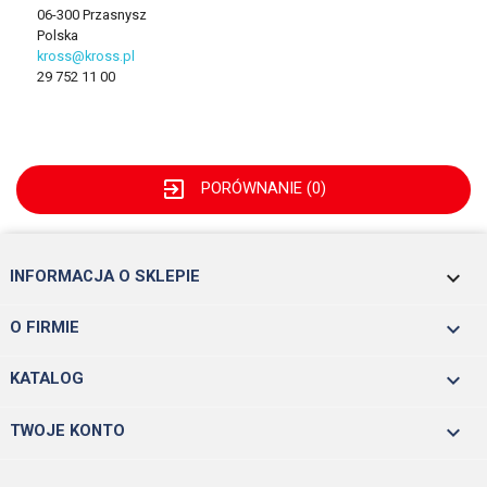
06-300 Przasnysz
Polska
kross@kross.pl
29 752 11 00
exit_to_app
PORÓWNANIE (
0
)
keyboard_arrow_down
INFORMACJA O SKLEPIE

O FIRMIE

KATALOG

TWOJE KONTO