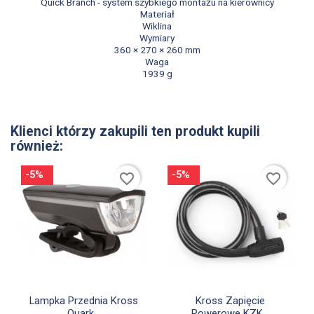
Quick Branch - system szybkiego montażu na kierownicy
Materiał
Wiklina
Wymiary
360 × 270 × 260 mm
Waga
1939 g
Klienci którzy zakupili ten produkt kupili
również:
-5%
-5%
favorite_border
favorite_border


Szybki podgląd
Szybki podgląd
Lampka Przednia Kross
Kross Zapięcie
Quark...
Rowerowe KZK...