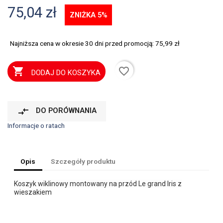
75,04 zł
ZNIŻKA 5%
Najniższa cena w okresie 30 dni przed promocją:
75,99 zł
favorite_border

DODAJ DO KOSZYKA
compare_arrows
DO PORÓWNANIA
Informacje o ratach
Opis
Szczegóły produktu
Koszyk wiklinowy montowany na przód Le grand Iris z
wieszakiem