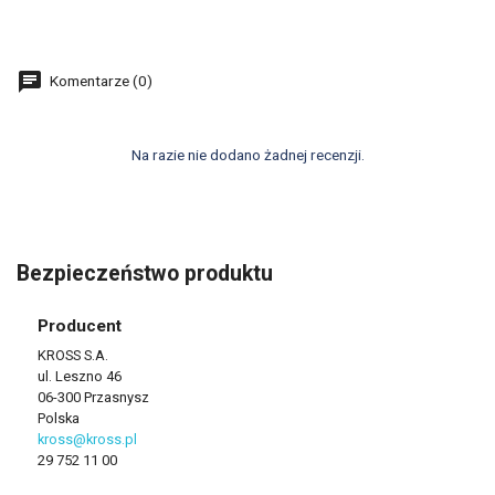
Komentarze (0)
Na razie nie dodano żadnej recenzji.
Bezpieczeństwo produktu
Producent
KROSS S.A.
ul. Leszno 46
06-300 Przasnysz
Polska
kross@kross.pl
29 752 11 00