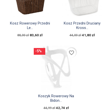


Szybki podgląd
Szybki podgląd
Kosz Rowerowy Przedni
Kosz Przedni Druciany
Le...
Kross...
83,60 zł
41,80 zł
88,00 zł
44,00 zł
-5%
favorite_border

Szybki podgląd
Koszyk Rowerowy Na
Bidon...
42,74 zł
44,99 zł