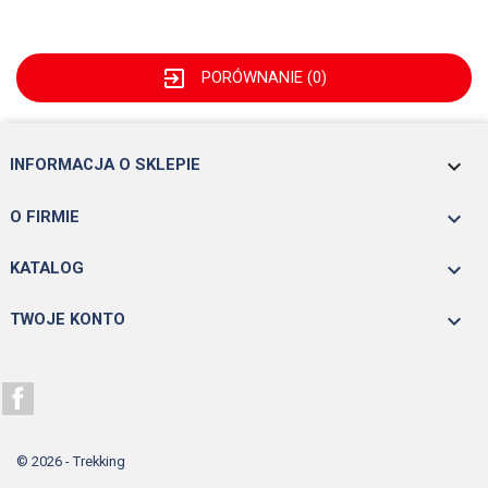
exit_to_app
PORÓWNANIE (
0
)
keyboard_arrow_down
INFORMACJA O SKLEPIE

O FIRMIE

KATALOG

TWOJE KONTO
Facebook
© 2026 - Trekking