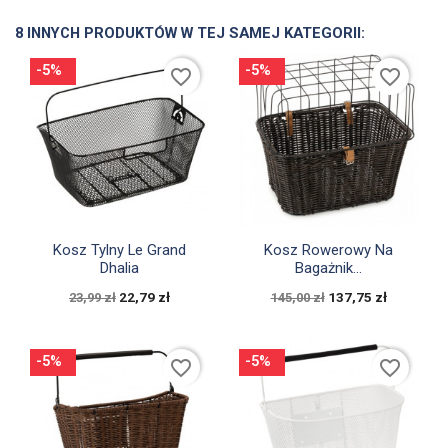
8 INNYCH PRODUKTÓW W TEJ SAMEJ KATEGORII:
-5%
-5%
favorite_border
favorite_border


Szybki podgląd
Szybki podgląd
Kosz Tylny Le Grand
Kosz Rowerowy Na
Dhalia
Bagażnik...
22,79 zł
137,75 zł
23,99 zł
145,00 zł
-5%
-5%
favorite_border
favorite_border