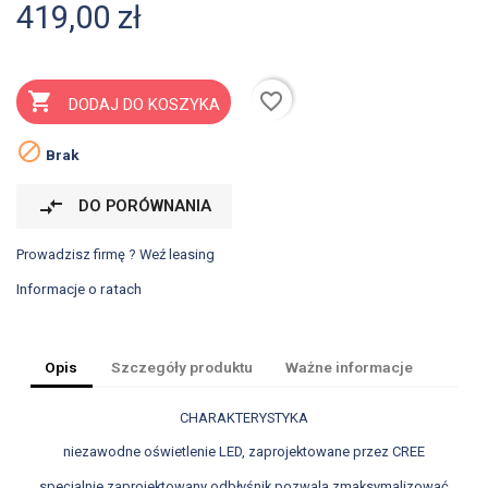
419,00 zł
favorite_border

DODAJ DO KOSZYKA

Brak
compare_arrows
DO PORÓWNANIA
Prowadzisz firmę ? Weź leasing
Informacje o ratach
Opis
Szczegóły produktu
Ważne informacje
CHARAKTERYSTYKA
niezawodne oświetlenie LED, zaprojektowane przez CREE
specjalnie zaprojektowany odbłyśnik pozwala zmaksymalizować