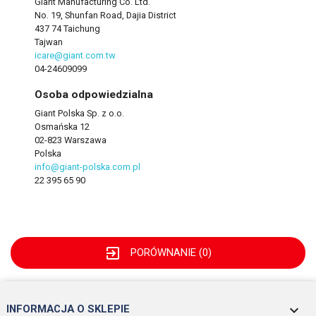
Giant Manufacturing Co. Ltd.
No. 19, Shunfan Road, Dajia District
437 74 Taichung
Tajwan
icare@giant.com.tw
04-24609099
Osoba odpowiedzialna
Giant Polska Sp. z o.o.
Osmańska 12
02-823 Warszawa
Polska
info@giant-polska.com.pl
22 395 65 90
exit_to_app
PORÓWNANIE (
0
)
keyboard_arrow_down
INFORMACJA O SKLEPIE