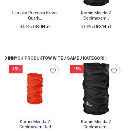


Szybki podgląd
Szybki podgląd
Lampka Przednia Kross
Komin Merida Z
Quark...
Coolmaxem...
40,84 zł
50,14 zł
42,99 zł
58,99 zł
3 INNYCH PRODUKTÓW W TEJ SAMEJ KATEGORII:
-15%
-15%
favorite_border
favorite_border


Szybki podgląd
Szybki podgląd
Komin Merida Z
Komin Merida Z
Coolmaxem Red
Coolmaxem...