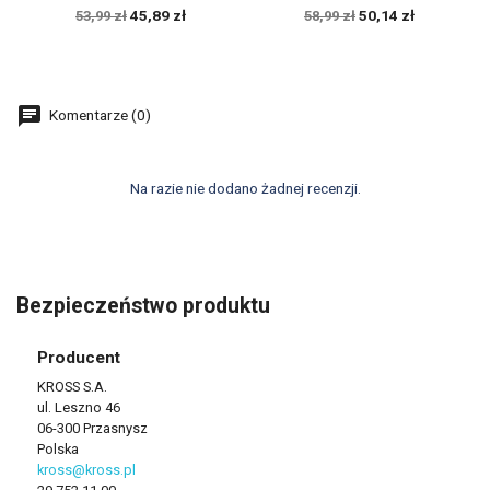
45,89 zł
50,14 zł
53,99 zł
58,99 zł
Komentarze (0)
Na razie nie dodano żadnej recenzji.
Bezpieczeństwo produktu
Producent
KROSS S.A.
ul. Leszno 46
06-300 Przasnysz
Polska
kross@kross.pl