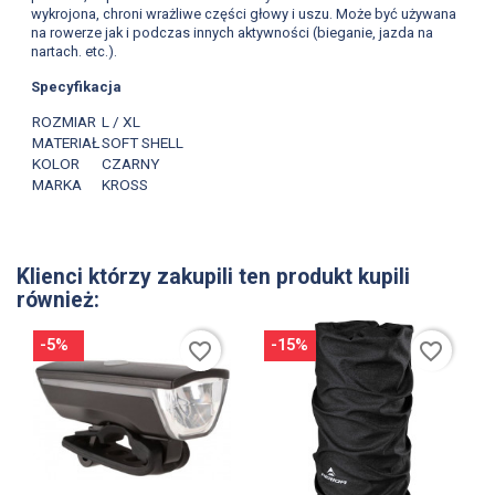
wykrojona, chroni wrażliwe części głowy i uszu. Może być używana
na rowerze jak i podczas innych aktywności (bieganie, jazda na
nartach. etc.).
Specyfikacja
ROZMIAR
L / XL
MATERIAŁ
SOFT SHELL
KOLOR
CZARNY
MARKA
KROSS
Klienci którzy zakupili ten produkt kupili
również:
-5%
-15%
favorite_border
favorite_border