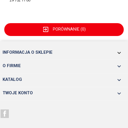
29 752 11 00
exit_to_app
PORÓWNANIE (
0
)
keyboard_arrow_down
INFORMACJA O SKLEPIE

O FIRMIE

KATALOG

TWOJE KONTO
Facebook