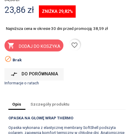
23,86 zł
ZNIŻKA 29,82%
Najniższa cena w okresie 30 dni przed promocją:
38,59 zł
favorite_border

DODAJ DO KOSZYKA

Brak
compare_arrows
DO PORÓWNANIA
Informacje o ratach
Opis
Szczegóły produktu
OPASKA NA GŁOWĘ WRAP THERMO
Opaska wykonana z elastycznej membrany SoftShell podszyta
polarem, zapewnia komfort termiczny w chłodne dni. Anatomicznie