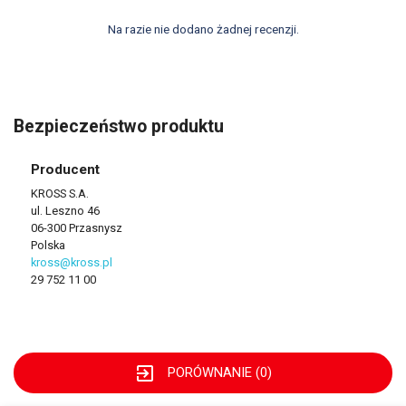
Na razie nie dodano żadnej recenzji.
Bezpieczeństwo produktu
Producent
KROSS S.A.
ul. Leszno 46
06-300 Przasnysz
Polska
kross@kross.pl
29 752 11 00
exit_to_app
PORÓWNANIE (
0
)