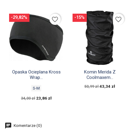
-29,82%
-15%
favorite_border
favorite_border


Szybki podgląd
Szybki podgląd
Opaska Ocieplana Kross
Komin Merida Z
Wrap...
Coolmaxem...
43,34 zł
50,99 zł
S-M
23,86 zł
34,00 zł
Komentarze (0)