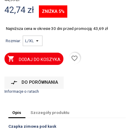
42,74 zł
ZNIŻKA 5%
Najniższa cena w okresie 30 dni przed promocją:
43,69 zł
Rozmiar:
favorite_border

DODAJ DO KOSZYKA
compare_arrows
DO PORÓWNANIA
Informacje o ratach
Opis
Szczegóły produktu
Czapka zimowa pod kask