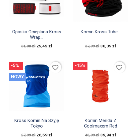


Szybki podgląd
Szybki podgląd
Opaska Ocieplana Kross
Komin Kross Tube...
Wrap...
29,45 zł
36,09 zł
31,00 zł
37,99 zł
-5%
-15%
favorite_border
favorite_border
NOWY


Szybki podgląd
Szybki podgląd
Kross Komin Na Szyję
Komin Merida Z
Tokyo
Coolmaxem Red
26,59 zł
39,94 zł
27,99 zł
46,99 zł