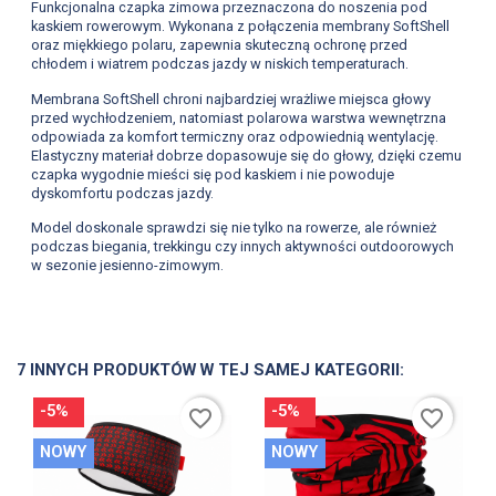
Funkcjonalna czapka zimowa przeznaczona do noszenia pod
kaskiem rowerowym. Wykonana z połączenia membrany SoftShell
oraz miękkiego polaru, zapewnia skuteczną ochronę przed
chłodem i wiatrem podczas jazdy w niskich temperaturach.
Membrana SoftShell chroni najbardziej wrażliwe miejsca głowy
przed wychłodzeniem, natomiast polarowa warstwa wewnętrzna
odpowiada za komfort termiczny oraz odpowiednią wentylację.
Elastyczny materiał dobrze dopasowuje się do głowy, dzięki czemu
czapka wygodnie mieści się pod kaskiem i nie powoduje
dyskomfortu podczas jazdy.
Model doskonale sprawdzi się nie tylko na rowerze, ale również
podczas biegania, trekkingu czy innych aktywności outdoorowych
w sezonie jesienno-zimowym.
7 INNYCH PRODUKTÓW W TEJ SAMEJ KATEGORII:
-5%
-5%
favorite_border
favorite_border
NOWY
NOWY