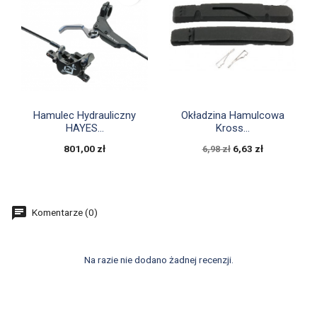


Szybki podgląd
Szybki podgląd
Hamulec Hydrauliczny
Okładzina Hamulcowa
HAYES...
Kross...
801,00 zł
6,63 zł
6,98 zł
Komentarze (0)
Na razie nie dodano żadnej recenzji.