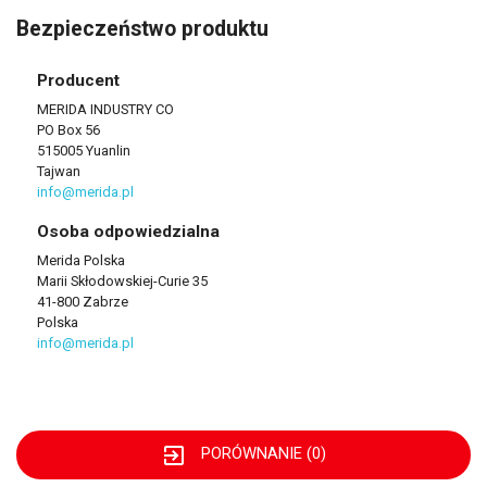
Bezpieczeństwo produktu
Producent
MERIDA INDUSTRY CO
PO Box 56
515005 Yuanlin
Tajwan
info@merida.pl
Osoba odpowiedzialna
Merida Polska
Marii Skłodowskiej-Curie 35
41-800 Zabrze
Polska
info@merida.pl
exit_to_app
PORÓWNANIE (
0
)