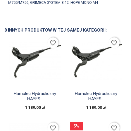
M755/M756, GRIMECA SYSTEM 8-12, HOPE MONO M4
8 INNYCH PRODUKTÓW W TEJ SAMEJ KATEGORII:
favorite_border
favorite_border


Szybki podgląd
Szybki podgląd
Hamulec Hydrauliczny
Hamulec Hydrauliczny
HAYES...
HAYES...
1 189,00 zł
1 189,00 zł
-5%
favorite_border
favorite_border