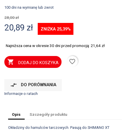
100 dni na wymianę lub zwrot
28,00 zł
20,89 zł
ZNIŻKA 25,39%
Najniższa cena w okresie 30 dni przed promocją:
21,64 zł
favorite_border

DODAJ DO KOSZYKA
compare_arrows
DO PORÓWNANIA
Informacje o ratach
Opis
Szczegóły produktu
Okładziny do hamulców tarczowych. Pasują do SHIMANO XT