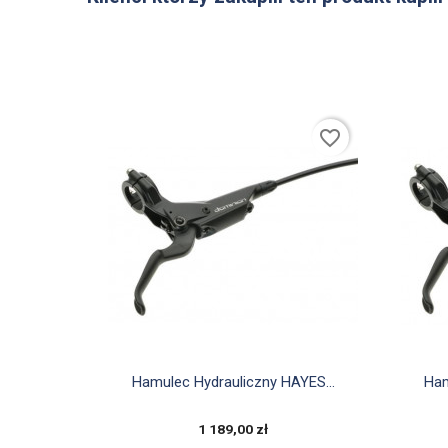
favorite_border

Szybki podgląd
Hamulec Hydrauliczny HAYES...
Ham
1 189,00 zł