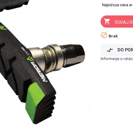
Najniższa cena w

DODAJ D

Brak
compare_arrows
DO PO
Informacje o ratac