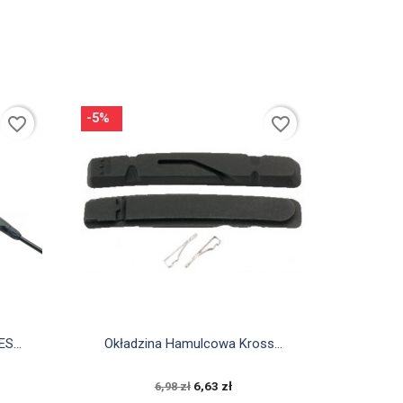
-5%
favorite_border
favorite_border

Szybki podgląd
S...
Okładzina Hamulcowa Kross...
6,63 zł
6,98 zł