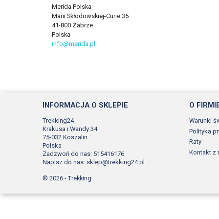
Merida Polska
Marii Skłodowskiej-Curie 35
41-800 Zabrze
Polska
info@merida.pl
INFORMACJA O SKLEPIE
O FIRMI
Trekking24
Warunki ś
Krakusa i Wandy 34
Polityka p
75-032 Koszalin
Raty
Polska
Kontakt z
Zadzwoń do nas:
515416176
Napisz do nas:
sklep@trekking24.pl
© 2026 - Trekking