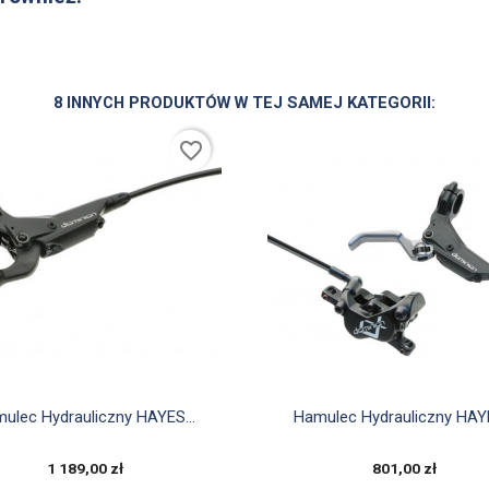
8 INNYCH PRODUKTÓW W TEJ SAMEJ KATEGORII:
favorite_border


Szybki podgląd
Szybki podgląd
ulec Hydrauliczny HAYES...
Hamulec Hydrauliczny HAYE
1 189,00 zł
801,00 zł