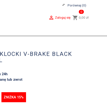
compare_arrows
Porównaj (
0
)
0

shopping_cart
Zaloguj się
0,00 zł
KLOCKI V-BRAKE BLACK
L
u 24h
anę lub zwrot
ZNIŻKA 15%