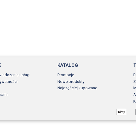
E
KATALOG
wiadczenia usługi
Promocje
D
rywatności
Nowe produkty
Z
Najczęściej kupowane
M
 nami
A
K