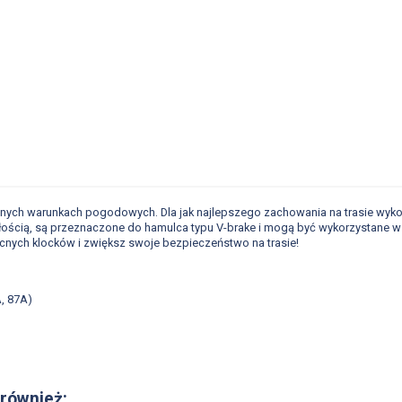
nnych warunkach pogodowych. Dla jak najlepszego zachowania na trasie wykor
łością, są przeznaczone do hamulca typu V-brake i mogą być wykorzystane w 
cnych klocków i zwiększ swoje bezpieczeństwo na trasie!
, 87A)
 również: