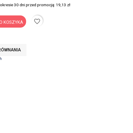
 okresie 30 dni przed promocją:
19,13 zł
favorite_border
O KOSZYKA
RÓWNANIA
h