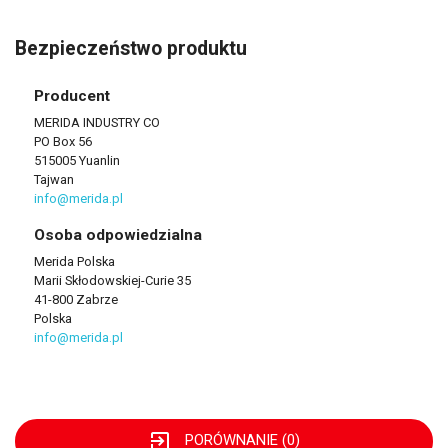
Bezpieczeństwo produktu
Producent
MERIDA INDUSTRY CO
PO Box 56
515005 Yuanlin
Tajwan
info@merida.pl
Osoba odpowiedzialna
Merida Polska
Marii Skłodowskiej-Curie 35
41-800 Zabrze
Polska
info@merida.pl
exit_to_app
PORÓWNANIE (
0
)