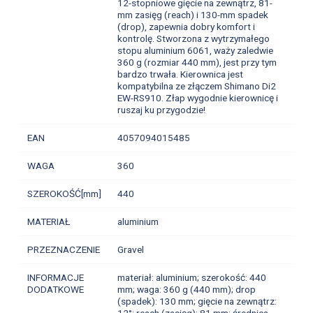
12-stopniowe gięcie na zewnątrz, 81-
mm zasięg (reach) i 130-mm spadek
(drop), zapewnia dobry komfort i
kontrolę. Stworzona z wytrzymałego
stopu aluminium 6061, waży zaledwie
360 g (rozmiar 440 mm), jest przy tym
bardzo trwała. Kierownica jest
kompatybilna ze złączem Shimano Di2
EW-RS910. Złap wygodnie kierownicę i
ruszaj ku przygodzie!
EAN
4057094015485
WAGA
360
SZEROKOŚĆ[mm]
440
MATERIAŁ
aluminium
PRZEZNACZENIE
Gravel
INFORMACJE
materiał: aluminium; szerokość: 440
DODATKOWE
mm; waga: 360 g (440 mm); drop
(spadek): 130 mm; gięcie na zewnątrz:
12°; reach (zasięg): 81 mm; średnica