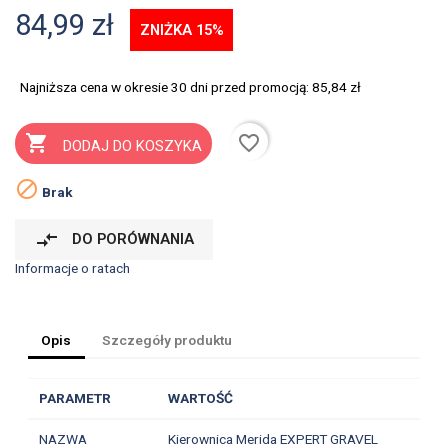
84,99 zł
ZNIŻKA 15%
Najniższa cena w okresie 30 dni przed promocją:
85,84 zł
favorite_border

DODAJ DO KOSZYKA

Brak
compare_arrows
DO PORÓWNANIA
Informacje o ratach
Opis
Szczegóły produktu
PARAMETR
WARTOŚĆ
NAZWA
Kierownica Merida EXPERT GRAVEL