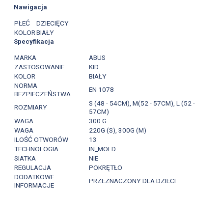
Nawigacja
PŁEĆ
DZIECIĘCY
KOLOR
BIAŁY
Specyfikacja
MARKA
ABUS
ZASTOSOWANIE
KID
KOLOR
BIAŁY
NORMA
EN 1078
BEZPIECZEŃSTWA
S (48 - 54CM), M(52 - 57CM), L (52 -
ROZMIARY
57CM)
WAGA
300 G
WAGA
220G (S), 300G (M)
ILOŚĆ OTWORÓW
13
TECHNOLOGIA
IN_MOLD
SIATKA
NIE
REGULACJA
POKRĘTŁO
DODATKOWE
PRZEZNACZONY DLA DZIECI
INFORMACJE