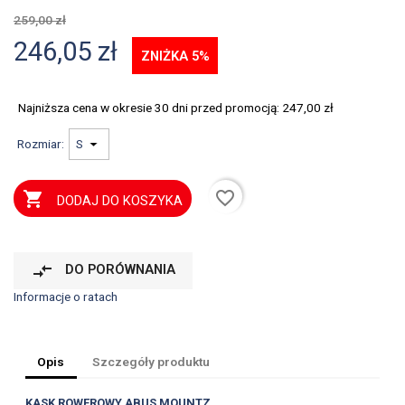
259,00 zł
246,05 zł
ZNIŻKA 5%
Najniższa cena w okresie 30 dni przed promocją:
247,00 zł
Rozmiar:
favorite_border

DODAJ DO KOSZYKA
compare_arrows
DO PORÓWNANIA
Informacje o ratach
Opis
Szczegóły produktu
KASK ROWEROWY ABUS MOUNTZ