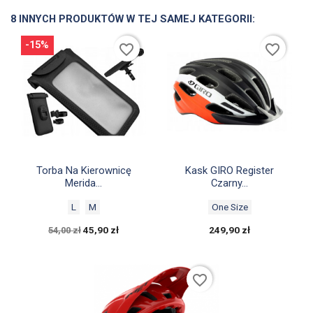
8 INNYCH PRODUKTÓW W TEJ SAMEJ KATEGORII:
-15%
favorite_border
favorite_border


Szybki podgląd
Szybki podgląd
Torba Na Kierownicę
Kask GIRO Register
Merida...
Czarny...
L
M
One Size
45,90 zł
249,90 zł
54,00 zł
favorite_border