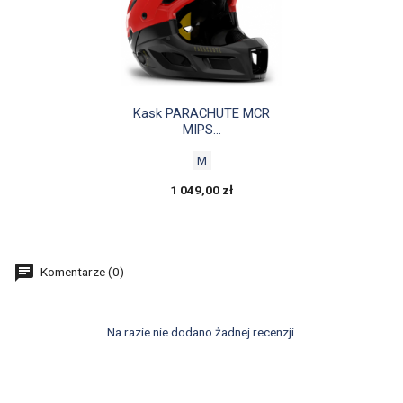

Szybki podgląd
Kask PARACHUTE MCR
MIPS...
M
1 049,00 zł
Komentarze (0)
Na razie nie dodano żadnej recenzji.