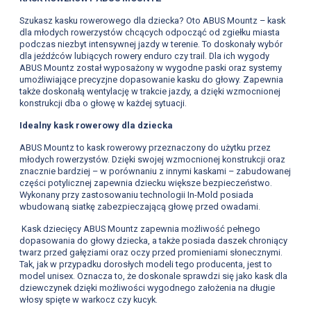
Szukasz kasku rowerowego dla dziecka? Oto ABUS Mountz – kask
dla młodych rowerzystów chcących odpocząć od zgiełku miasta
podczas niezbyt intensywnej jazdy w terenie. To doskonały wybór
dla jeźdźców lubiących rowery enduro czy trail. Dla ich wygody
ABUS Mountz został wyposażony w wygodne paski oraz systemy
umożliwiające precyzjne dopasowanie kasku do głowy. Zapewnia
także doskonałą wentylację w trakcie jazdy, a dzięki wzmocnionej
konstrukcji dba o głowę w każdej sytuacji.
Idealny kask rowerowy dla dziecka
ABUS Mountz to kask rowerowy przeznaczony do użytku przez
młodych rowerzystów. Dzięki swojej wzmocnionej konstrukcji oraz
znacznie bardziej – w porównaniu z innymi kaskami – zabudowanej
części potylicznej zapewnia dziecku większe bezpieczeństwo.
Wykonany przy zastosowaniu technologii In-Mold posiada
wbudowaną siatkę zabezpieczającą głowę przed owadami.
Kask dziecięcy ABUS Mountz zapewnia możliwość pełnego
dopasowania do głowy dziecka, a także posiada daszek chroniący
twarz przed gałęziami oraz oczy przed promieniami słonecznymi.
Tak, jak w przypadku dorosłych modeli tego producenta, jest to
model unisex. Oznacza to, że doskonale sprawdzi się jako kask dla
dziewczynek dzięki możliwości wygodnego założenia na długie
włosy spięte w warkocz czy kucyk.