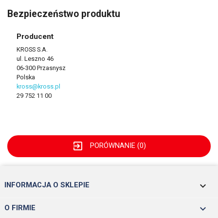
Bezpieczeństwo produktu
Producent
KROSS S.A.
ul. Leszno 46
06-300 Przasnysz
Polska
kross@kross.pl
29 752 11 00
exit_to_app
PORÓWNANIE (
0
)
keyboard_arrow_down
INFORMACJA O SKLEPIE

O FIRMIE