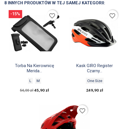
8 INNYCH PRODUKTÓW W TEJ SAMEJ KATEGORII:
-15%
favorite_border
favorite_border


Szybki podgląd
Szybki podgląd
Torba Na Kierownicę
Kask GIRO Register
Merida...
Czarny...
L
M
One Size
45,90 zł
249,90 zł
54,00 zł
favorite_border