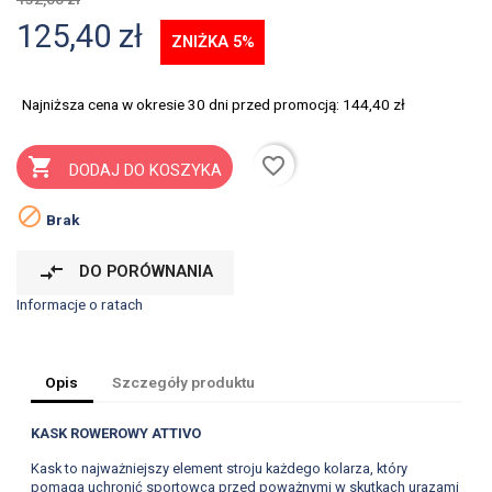
125,40 zł
ZNIŻKA 5%
Najniższa cena w okresie 30 dni przed promocją:
144,40 zł
favorite_border

DODAJ DO KOSZYKA

Brak
compare_arrows
DO PORÓWNANIA
Informacje o ratach
Opis
Szczegóły produktu
KASK ROWEROWY ATTIVO
Kask to najważniejszy element stroju każdego kolarza, który
pomaga uchronić sportowca przed poważnymi w skutkach urazami