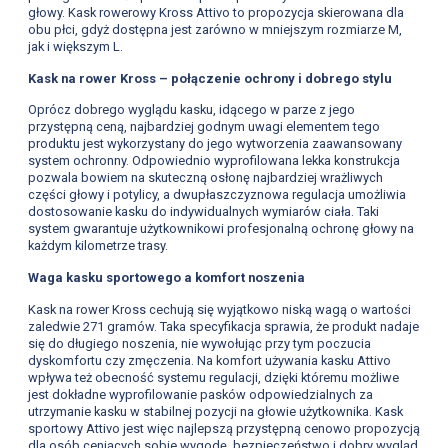
głowy. Kask rowerowy Kross Attivo to propozycja skierowana dla
obu płci, gdyż dostępna jest zarówno w mniejszym rozmiarze M,
jak i większym L.
Kask na rower Kross – połączenie ochrony i dobrego stylu
Oprócz dobrego wyglądu kasku, idącego w parze z jego
przystępną ceną, najbardziej godnym uwagi elementem tego
produktu jest wykorzystany do jego wytworzenia zaawansowany
system ochronny. Odpowiednio wyprofilowana lekka konstrukcja
pozwala bowiem na skuteczną osłonę najbardziej wrażliwych
części głowy i potylicy, a dwupłaszczyznowa regulacja umożliwia
dostosowanie kasku do indywidualnych wymiarów ciała. Taki
system gwarantuje użytkownikowi profesjonalną ochronę głowy na
każdym kilometrze trasy.
Waga kasku sportowego a komfort noszenia
Kask na rower Kross cechują się wyjątkowo niską wagą o wartości
zaledwie 271 gramów. Taka specyfikacja sprawia, że produkt nadaje
się do długiego noszenia, nie wywołując przy tym poczucia
dyskomfortu czy zmęczenia. Na komfort używania kasku Attivo
wpływa też obecność systemu regulacji, dzięki któremu możliwe
jest dokładne wyprofilowanie pasków odpowiedzialnych za
utrzymanie kasku w stabilnej pozycji na głowie użytkownika. Kask
sportowy Attivo jest więc najlepszą przystępną cenowo propozycją
dla osób ceniących sobie wygodę, bezpieczeństwo i dobry wygląd