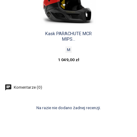

Szybki podgląd
Kask PARACHUTE MCR
MIPS...
M
1 049,00 zł
Komentarze (0)
Na razie nie dodano żadnej recenzji.