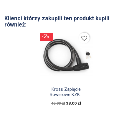
Klienci którzy zakupili ten produkt kupili
również:
-5%
favorite_border

Szybki podgląd
Kross Zapięcie
Rowerowe KZK...
38,00 zł
40,00 zł