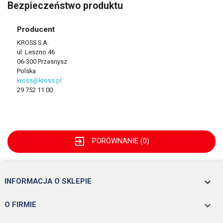
Bezpieczeństwo produktu
Producent
KROSS S.A.
ul. Leszno 46
06-300 Przasnysz
Polska
kross@kross.pl
29 752 11 00
exit_to_app
PORÓWNANIE (
0
)
keyboard_arrow_down
INFORMACJA O SKLEPIE

O FIRMIE