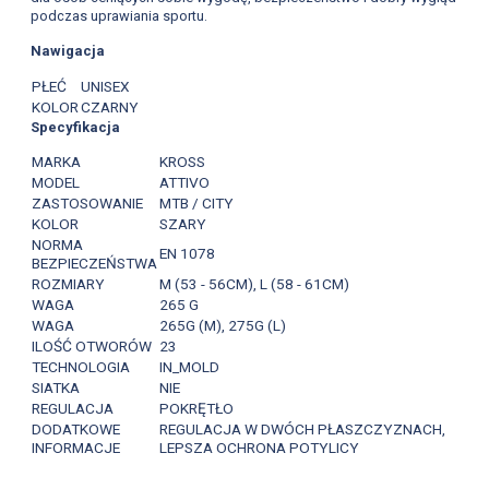
podczas uprawiania sportu.
Nawigacja
PŁEĆ
UNISEX
KOLOR
CZARNY
Specyfikacja
MARKA
KROSS
MODEL
ATTIVO
ZASTOSOWANIE
MTB / CITY
KOLOR
SZARY
NORMA
EN 1078
BEZPIECZEŃSTWA
ROZMIARY
M (53 - 56CM), L (58 - 61CM)
WAGA
265 G
WAGA
265G (M), 275G (L)
ILOŚĆ OTWORÓW
23
TECHNOLOGIA
IN_MOLD
SIATKA
NIE
REGULACJA
POKRĘTŁO
DODATKOWE
REGULACJA W DWÓCH PŁASZCZYZNACH,
INFORMACJE
LEPSZA OCHRONA POTYLICY