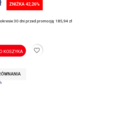
ł
ZNIŻKA 42,26%
 okresie 30 dni przed promocją:
185,94 zł
favorite_border
O KOSZYKA
RÓWNANIA
h