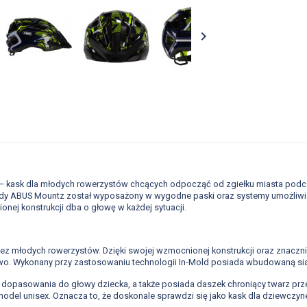

kask dla młodych rowerzystów chcących odpocząć od zgiełku miasta podczas
wygody ABUS Mountz został wyposażony w wygodne paski oraz systemy umożli
onej konstrukcji dba o głowę w każdej sytuacji.
z młodych rowerzystów. Dzięki swojej wzmocnionej konstrukcji oraz znaczn
two. Wykonany przy zastosowaniu technologii In-Mold posiada wbudowaną s
pasowania do głowy dziecka, a także posiada daszek chroniący twarz przed
 model unisex. Oznacza to, że doskonale sprawdzi się jako kask dla dziewczy