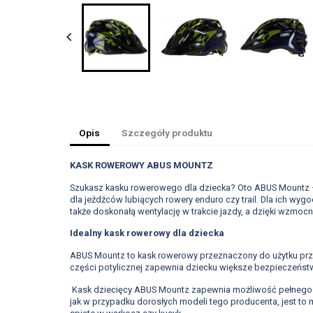

Opis
Szczegóły produktu
KASK ROWEROWY ABUS MOUNTZ
Szukasz kasku rowerowego dla dziecka? Oto ABUS Mountz – 
dla jeźdźców lubiących rowery enduro czy trail. Dla ich 
także doskonałą wentylację w trakcie jazdy, a dzięki wzmocni
Idealny kask rowerowy dla dziecka
ABUS Mountz to kask rowerowy przeznaczony do użytku prze
części potylicznej zapewnia dziecku większe bezpieczeńs
Kask dziecięcy ABUS Mountz zapewnia możliwość pełnego do
jak w przypadku dorosłych modeli tego producenta, jest to