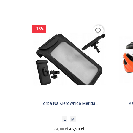
-15%
favorite_border

Szybki podgląd
Torba Na Kierownicę Merida...
Ka
L
M
45,90 zł
54,00 zł