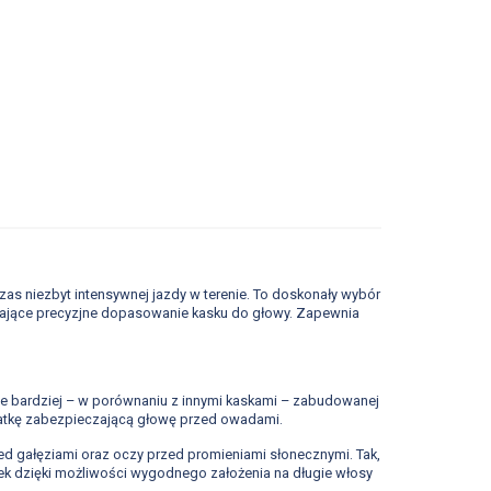
 niezbyt intensywnej jazdy w terenie. To doskonały wybór
wiające precyzjne dopasowanie kasku do głowy. Zapewnia
ie bardziej – w porównaniu z innymi kaskami – zabudowanej
iatkę zabezpieczającą głowę przed owadami.
 gałęziami oraz oczy przed promieniami słonecznymi. Tak,
nek dzięki możliwości wygodnego założenia na długie włosy