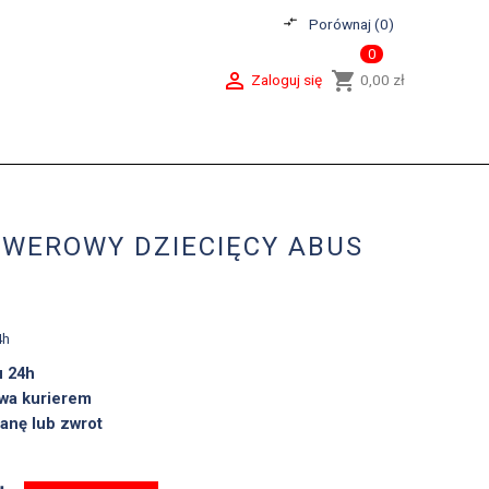
compare_arrows
Porównaj (
0
)
0

shopping_cart
Zaloguj się
0,00 zł
OWEROWY DZIECIĘCY ABUS
Z
4h
u 24h
wa kurierem
anę lub zwrot