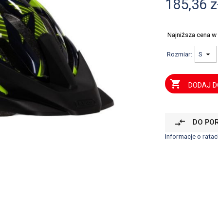
185,36 z
Najniższa cena w
Rozmiar:

DODAJ D
compare_arrows
DO PO
Informacje o ratac