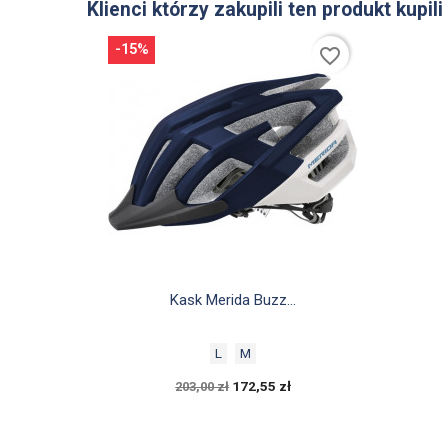
Klienci którzy zakupili ten produkt kupili
-15%
favorite_border

Szybki podgląd
Kask Merida Buzz...
L
M
172,55 zł
203,00 zł