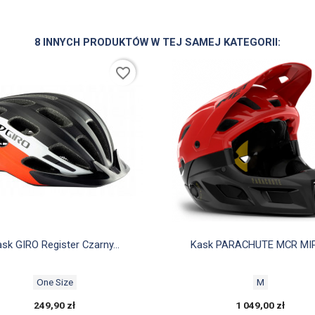
8 INNYCH PRODUKTÓW W TEJ SAMEJ KATEGORII:
favorite_border


Szybki podgląd
Szybki podgląd
sk GIRO Register Czarny...
Kask PARACHUTE MCR MIPS
One Size
M
249,90 zł
1 049,00 zł