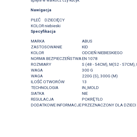
spięte w warkocz czy kucyk.
Nawigacja
PŁEĆ
DZIECIĘCY
KOLOR
niebieski
Specyfikacja
MARKA
ABUS
ZASTOSOWANIE
KID
KOLOR
ODCIEŃ NIEBIESKIEGO
NORMA BEZPIECZEŃSTWA
EN 1078
ROZMIARY
S (48 - 54CM), M(52 - 57CM), 
WAGA
300 G
WAGA
220G (S), 300G (M)
ILOŚĆ OTWORÓW
13
TECHNOLOGIA
IN_MOLD
SIATKA
NIE
REGULACJA
POKRĘTŁO
DODATKOWE INFORMACJE
PRZEZNACZONY DLA DZIECI