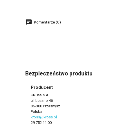
Komentarze (0)
Bezpieczeństwo produktu
Producent
KROSS S.A.
ul. Leszno 46
06-300 Przasnysz
Polska
kross@kross.pl
29 752 11 00