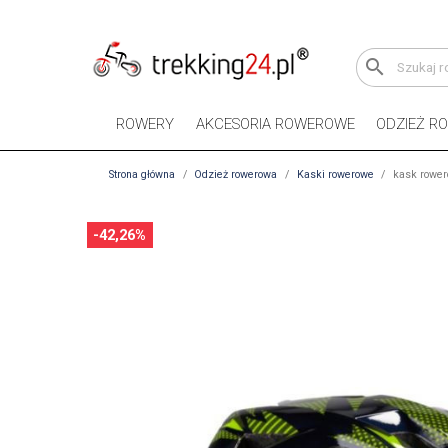
search
ROWERY
AKCESORIA ROWEROWE
ODZIEŻ R
Strona główna
Odzież rowerowa
Kaski rowerowe
kask rower
-42,26%