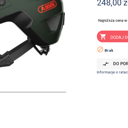
248,00 z
Najniższa cena w

DODAJ D

Brak
compare_arrows
DO PO
Informacje o ratac