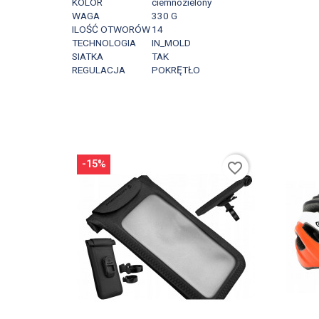
KOLOR
ciemnozielony
WAGA
330 G
ILOŚĆ OTWORÓW
14
TECHNOLOGIA
IN_MOLD
SIATKA
TAK
REGULACJA
POKRĘTŁO
-15%
favorite_border