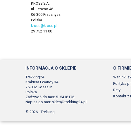
KROSS S.A.
ul. Leszno 46
06-300 Przasnysz
Polska
kross@kross.pl
29 752 11 00
INFORMACJA O SKLEPIE
O FIRMI
Trekking24
Warunki ś
Krakusa i Wandy 34
Polityka p
75-032 Koszalin
Raty
Polska
Kontakt z
Zadzwoń do nas:
515416176
Napisz do nas:
sklep@trekking24.pl
© 2026 - Trekking