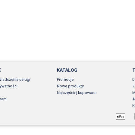
E
KATALOG
wiadczenia usługi
Promocje
D
rywatności
Nowe produkty
Z
Najczęściej kupowane
M
 nami
A
K