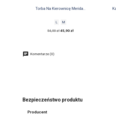

Szybki podgląd
Torba Na Kierownicę Merida...
Ka
L
M
45,90 zł
54,00 zł
Komentarze (0)
Bezpieczeństwo produktu
Producent