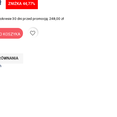
ł
ZNIŻKA 44,77%
 okresie 30 dni przed promocją:
248,00 zł
favorite_border
O KOSZYKA
RÓWNANIA
h