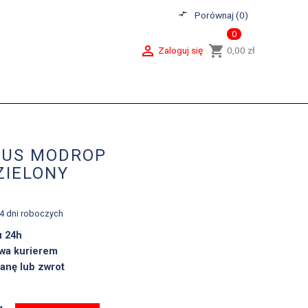
compare_arrows
Porównaj (
0
)
0

shopping_cart
Zaloguj się
0,00 zł
BUS MODROP
ZIELONY
-4 dni roboczych
u 24h
wa kurierem
anę lub zwrot