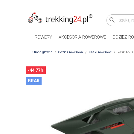
search
ROWERY
AKCESORIA ROWEROWE
ODZIEŻ R
Strona główna
Odzież rowerowa
Kaski rowerowe
kask Abus 
-44,77%
BRAK