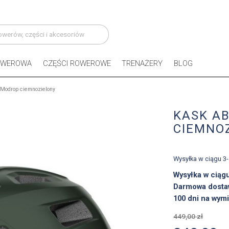
OWEROWA
CZĘŚCI ROWEROWE
TRENAŻERY
BLOG
Modrop ciemnozielony
KASK A
CIEMNO
Wysyłka w ciągu 3
Wysyłka w ciąg
Darmowa dosta
100 dni na wymi
449,00 zł