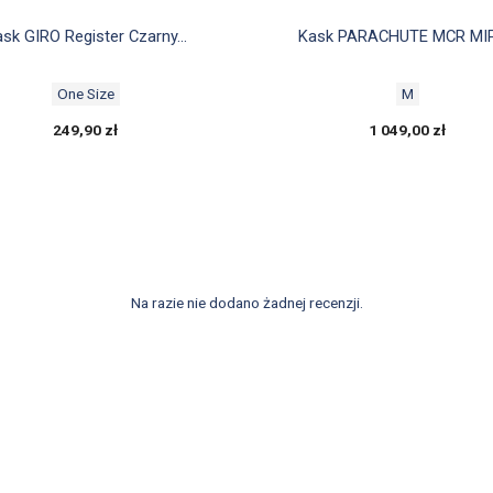


Szybki podgląd
Szybki podgląd
sk GIRO Register Czarny...
Kask PARACHUTE MCR MIPS
One Size
M
249,90 zł
1 049,00 zł
Na razie nie dodano żadnej recenzji.