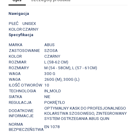
Nawigacja
PŁEĆ
UNISEX
KOLOR
CZARNY
Specyfikacja
MARKA
ABUS
ZASTOSOWANIE
SZOSA
KOLOR
CZARNY
ROZMIAR
L (58-62 CM)
ROZMIARY
M (54 - 58CM), L (57 - 61CM)
WAGA
300 G
WAGA
260G (M), 300G (L)
ILOŚĆ OTWORÓW
10
TECHNOLOGIA
IN_MOLD
SIATKA
NIE
REGULACJA
POKRĘTŁO
OPTYMALNY KASK DO PROFESJONALNEGO
DODATKOWE
KOLARSTWA SZOSOWEGO, ZINTEGROWANY
INFORMACJE
SYSTEM OSTRZEGANIA ABUS QUIN
NORMA
EN 1078
BEZPIECZEŃSTWA