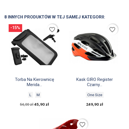
8 INNYCH PRODUKTÓW W TEJ SAMEJ KATEGORII:
-15%
favorite_border
favorite_border


Szybki podgląd
Szybki podgląd
Torba Na Kierownicę
Kask GIRO Register
Merida...
Czarny...
L
M
One Size
45,90 zł
249,90 zł
54,00 zł
favorite_border