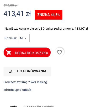
749,00 zł
413,41 zł
ZNIŻKA 44,8%
Najniższa cena w okresie 30 dni przed promocją:
413,97 zł
Rozmiar:
favorite_border

DODAJ DO KOSZYKA
compare_arrows
DO PORÓWNANIA
Prowadzisz firmę ? Weź leasing
Informacje o ratach
Opis
Szczegóły produktu