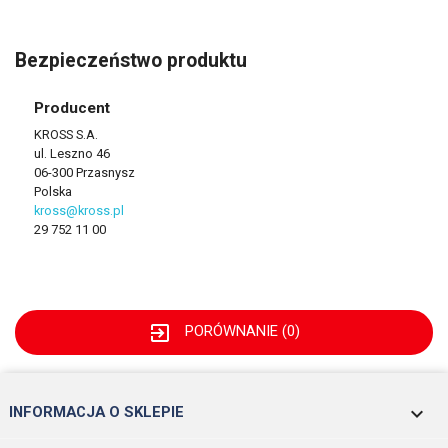
Bezpieczeństwo produktu
Producent
KROSS S.A.
ul. Leszno 46
06-300 Przasnysz
Polska
kross@kross.pl
29 752 11 00
exit_to_app
PORÓWNANIE (
0
)
keyboard_arrow_down
INFORMACJA O SKLEPIE