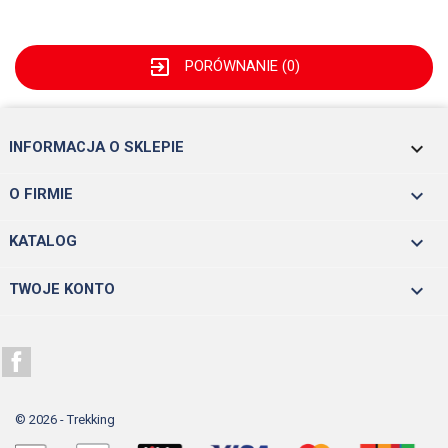
exit_to_app
PORÓWNANIE (
0
)
keyboard_arrow_down
INFORMACJA O SKLEPIE

O FIRMIE

KATALOG

TWOJE KONTO
Facebook
© 2026 - Trekking