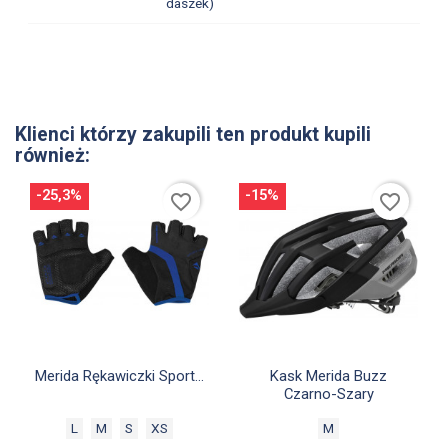
daszek)
Klienci którzy zakupili ten produkt kupili
również:
-25,3%
-15%
favorite_border
favorite_border


Szybki podgląd
Szybki podgląd
Merida Rękawiczki Sport...
Kask Merida Buzz
Czarno-Szary
L
M
S
XS
M