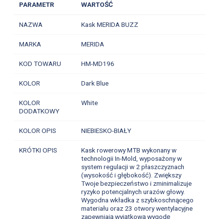
PARAMETR
WARTOŚĆ
NAZWA
Kask MERIDA BUZZ
MARKA
MERIDA
KOD TOWARU
HM-MD196
KOLOR
Dark Blue
KOLOR
White
DODATKOWY
KOLOR OPIS
NIEBIESKO-BIAŁY
KRÓTKI OPIS
Kask rowerowy MTB wykonany w
technologii In-Mold, wyposażony w
system regulacji w 2 płaszczyznach
(wysokość i głębokość). Zwiększy
Twoje bezpieczeństwo i zminimalizuje
ryzyko potencjalnych urazów głowy.
Wygodna wkładka z szybkoschnącego
materiału oraz 23 otwory wentylacyjne
zapewniają wyjątkową wygodę