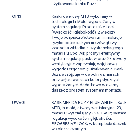
użytkowania kasku Buzz.
OPIS
Kask rowerowy MTB wykonany w
technologii In-Mold, wyposażony w
system regulacji Progressive Lock
(wysokość i głębokość). Zwiększy
Twoje bezpieczeństwo i zminimalizuje
ryzyko potencjalnych urazów głowy.
Wygodna wkładka z szybkoschnącego
materiału Cool Air, prosty i efektywny
system regulacji pasków oraz 23 otwory
wentylacyjne zapewniają wyjątkową
wygodę i ergonomię użytkowania. Kask
Buzz występuje w dwóch rozmiarach
oraz pięciu wersjach kolorystycznych,
wyposażonych dodatkowo w czarny
daszek z prostym systemem montażu.
UWAGI
KASK MERIDA BUZZ BLUE WHITE L; Kask
MTB; In-mold; otwory wentylacyjne: 23;
materiał wyściełający: COOL-AIR; system
regulacji wysokości i głębokości:
PROGRESIVE LOCK; w komplecie daszek
w kolorze czarnym