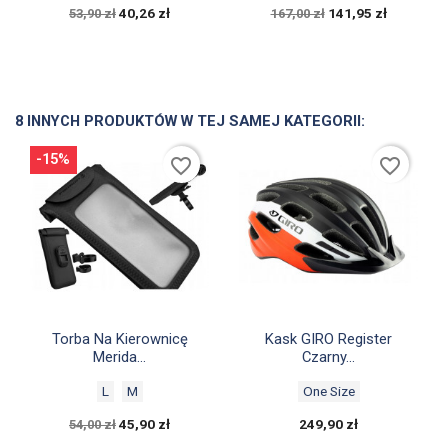
40,26 zł
141,95 zł
53,90 zł
167,00 zł
8 INNYCH PRODUKTÓW W TEJ SAMEJ KATEGORII:
-15%
favorite_border
favorite_border


Szybki podgląd
Szybki podgląd
Torba Na Kierownicę
Kask GIRO Register
Merida...
Czarny...
L
M
One Size
45,90 zł
249,90 zł
54,00 zł