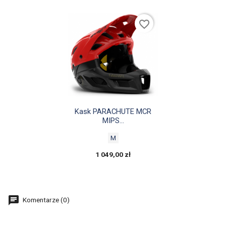
favorite_border

Szybki podgląd
Kask PARACHUTE MCR
MIPS...
M
1 049,00 zł
Komentarze (0)