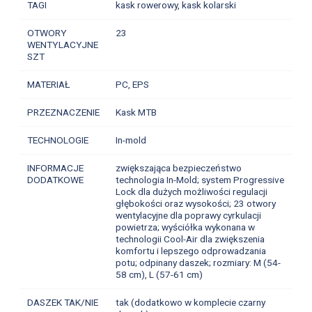
TAGI
kask rowerowy, kask kolarski
OTWORY
23
WENTYLACYJNE
SZT
MATERIAŁ
PC, EPS
PRZEZNACZENIE
Kask MTB
TECHNOLOGIE
In-mold
INFORMACJE
zwiększająca bezpieczeństwo
DODATKOWE
technologia In-Mold; system Progressive
Lock dla dużych możliwości regulacji
głębokości oraz wysokości; 23 otwory
wentylacyjne dla poprawy cyrkulacji
powietrza; wyściółka wykonana w
technologii Cool-Air dla zwiększenia
komfortu i lepszego odprowadzania
potu; odpinany daszek; rozmiary: M (54-
58 cm), L (57-61 cm)
DASZEK TAK/NIE
tak (dodatkowo w komplecie czarny