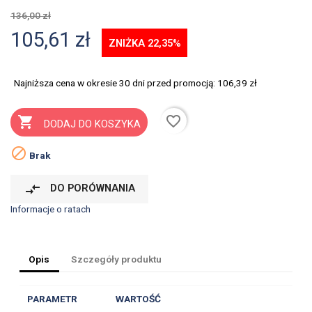
136,00 zł
105,61 zł
ZNIŻKA 22,35%
Najniższa cena w okresie 30 dni przed promocją:
106,39 zł
favorite_border

DODAJ DO KOSZYKA

Brak
compare_arrows
DO PORÓWNANIA
Informacje o ratach
Opis
Szczegóły produktu
PARAMETR
WARTOŚĆ