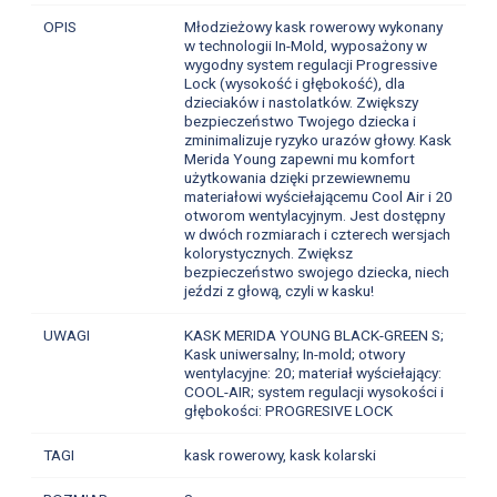
OPIS
Młodzieżowy kask rowerowy wykonany
w technologii In-Mold, wyposażony w
wygodny system regulacji Progressive
Lock (wysokość i głębokość), dla
dzieciaków i nastolatków. Zwiększy
bezpieczeństwo Twojego dziecka i
zminimalizuje ryzyko urazów głowy. Kask
Merida Young zapewni mu komfort
użytkowania dzięki przewiewnemu
materiałowi wyściełającemu Cool Air i 20
otworom wentylacyjnym. Jest dostępny
w dwóch rozmiarach i czterech wersjach
kolorystycznych. Zwiększ
bezpieczeństwo swojego dziecka, niech
jeździ z głową, czyli w kasku!
UWAGI
KASK MERIDA YOUNG BLACK-GREEN S;
Kask uniwersalny; In-mold; otwory
wentylacyjne: 20; materiał wyściełający:
COOL-AIR; system regulacji wysokości i
głębokości: PROGRESIVE LOCK
TAGI
kask rowerowy, kask kolarski