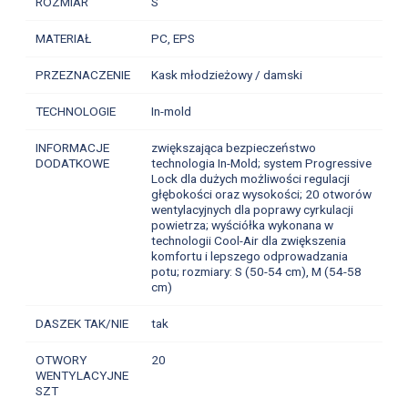
ROZMIAR
S
MATERIAŁ
PC, EPS
PRZEZNACZENIE
Kask młodzieżowy / damski
TECHNOLOGIE
In-mold
INFORMACJE
zwiększająca bezpieczeństwo
DODATKOWE
technologia In-Mold; system Progressive
Lock dla dużych możliwości regulacji
głębokości oraz wysokości; 20 otworów
wentylacyjnych dla poprawy cyrkulacji
powietrza; wyściółka wykonana w
technologii Cool-Air dla zwiększenia
komfortu i lepszego odprowadzania
potu; rozmiary: S (50-54 cm), M (54-58
cm)
DASZEK TAK/NIE
tak
OTWORY
20
WENTYLACYJNE
SZT