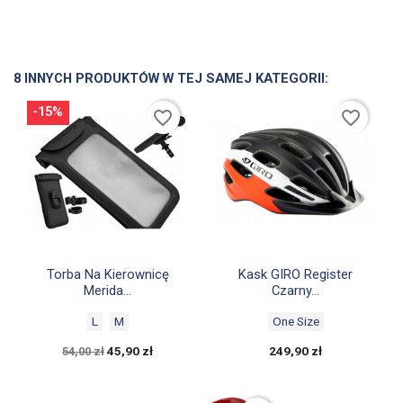
8 INNYCH PRODUKTÓW W TEJ SAMEJ KATEGORII:
-15%
favorite_border
favorite_border


Szybki podgląd
Szybki podgląd
Torba Na Kierownicę
Kask GIRO Register
Merida...
Czarny...
L
M
One Size
45,90 zł
249,90 zł
54,00 zł