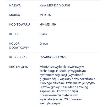
NAZWA
Kask MERIDA YOUNG
MARKA
MERIDA
KOD TOWARU
HM-MD159
KOLOR
Black
KOLOR
Green
DODATKOWY
KOLOR OPIS
CZARNO-ZIELONY
KRÓTKI OPIS
Młodzieżowy kask rowerowy w
technologii In-Mold, z wygodnym
systemem regulacji (wysokość i
głębokość). Zwiększy bezpieczeństwo
Twojego dziecka i zminimalizuje ryzyko
urazów głowy. Kask Merida Young
zapewni mu komfort dzięki
przewiewnemu materiałowi
wyściełającemu i 20 otworom
wentylacyjnym.