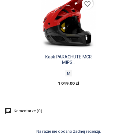
favorite_border

Szybki podgląd
Kask PARACHUTE MCR
MIPS...
M
1 049,00 zł
Komentarze (0)
Na razie nie dodano żadnej recenzji.