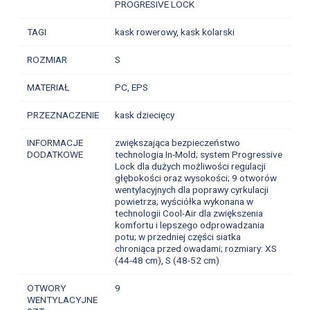
PROGRESIVE LOCK
TAGI
kask rowerowy, kask kolarski
ROZMIAR
S
MATERIAŁ
PC, EPS
PRZEZNACZENIE
kask dziecięcy
INFORMACJE
zwiększająca bezpieczeństwo
DODATKOWE
technologia In-Mold; system Progressive
Lock dla dużych możliwości regulacji
głębokości oraz wysokości; 9 otworów
wentylacyjnych dla poprawy cyrkulacji
powietrza; wyściółka wykonana w
technologii Cool-Air dla zwiększenia
komfortu i lepszego odprowadzania
potu; w przedniej części siatka
chroniąca przed owadami; rozmiary: XS
(44-48 cm), S (48-52 cm)
OTWORY
9
WENTYLACYJNE