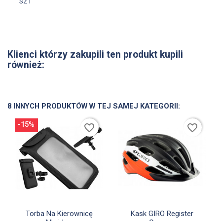
SZT
Klienci którzy zakupili ten produkt kupili
również:
8 INNYCH PRODUKTÓW W TEJ SAMEJ KATEGORII:
-15%
favorite_border
favorite_border


Szybki podgląd
Szybki podgląd
Torba Na Kierownicę
Kask GIRO Register