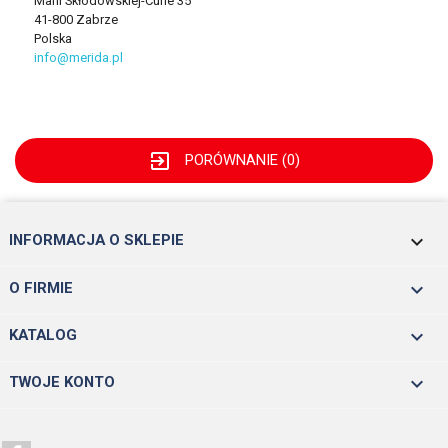
Marii Skłodowskiej-Curie 35
41-800 Zabrze
Polska
info@merida.pl
exit_to_app
PORÓWNANIE (
0
)
keyboard_arrow_down
INFORMACJA O SKLEPIE

O FIRMIE

KATALOG

TWOJE KONTO