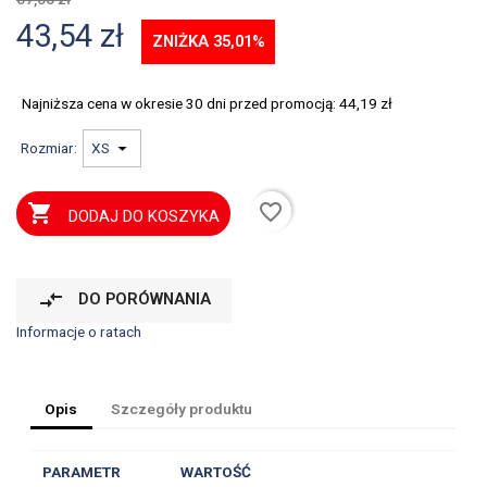
43,54 zł
ZNIŻKA 35,01%
Najniższa cena w okresie 30 dni przed promocją:
44,19 zł
Rozmiar:
favorite_border

DODAJ DO KOSZYKA
compare_arrows
DO PORÓWNANIA
Informacje o ratach
Opis
Szczegóły produktu
PARAMETR
WARTOŚĆ