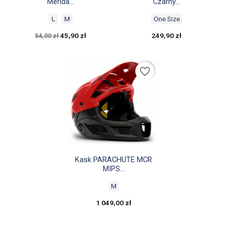
Merida...
Czarny...
L
M
One Size
45,90 zł
249,90 zł
54,00 zł
favorite_border

Szybki podgląd
Kask PARACHUTE MCR
MIPS...
M
1 049,00 zł