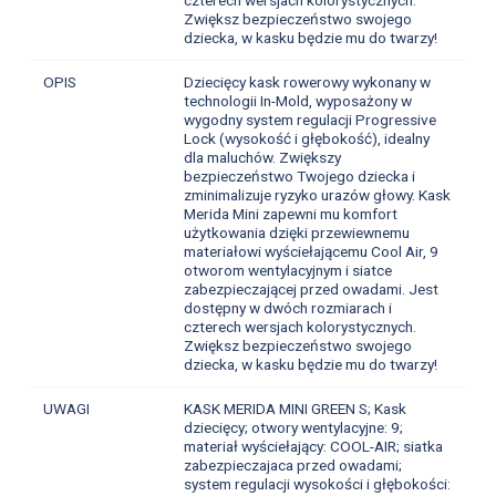
Zwiększ bezpieczeństwo swojego
dziecka, w kasku będzie mu do twarzy!
OPIS
Dziecięcy kask rowerowy wykonany w
technologii In-Mold, wyposażony w
wygodny system regulacji Progressive
Lock (wysokość i głębokość), idealny
dla maluchów. Zwiększy
bezpieczeństwo Twojego dziecka i
zminimalizuje ryzyko urazów głowy. Kask
Merida Mini zapewni mu komfort
użytkowania dzięki przewiewnemu
materiałowi wyściełającemu Cool Air, 9
otworom wentylacyjnym i siatce
zabezpieczającej przed owadami. Jest
dostępny w dwóch rozmiarach i
czterech wersjach kolorystycznych.
Zwiększ bezpieczeństwo swojego
dziecka, w kasku będzie mu do twarzy!
UWAGI
KASK MERIDA MINI GREEN S; Kask
dziecięcy; otwory wentylacyjne: 9;
materiał wyściełający: COOL-AIR; siatka
zabezpieczajaca przed owadami;
system regulacji wysokości i głębokości: