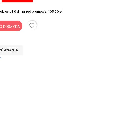
 okresie 30 dni przed promocją:
105,00 zł
favorite_border
O KOSZYKA
RÓWNANIA
h