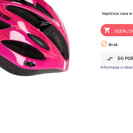
Najniższa cena w

DODAJ D

Brak
compare_arrows
DO PO
Informacje o ratac