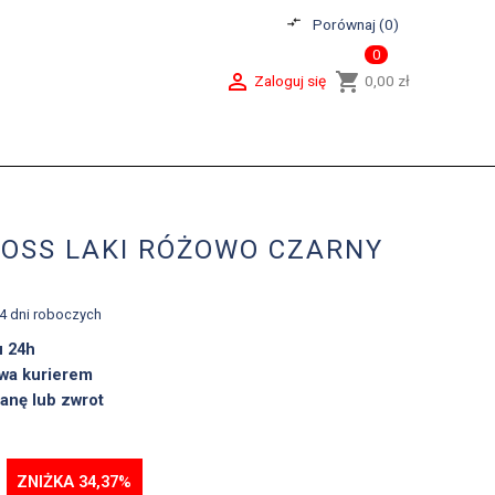
compare_arrows
Porównaj (
0
)
0

shopping_cart
Zaloguj się
0,00 zł
ROSS LAKI RÓŻOWO CZARNY
-4 dni roboczych
u 24h
wa kurierem
anę lub zwrot
ZNIŻKA 34,37%