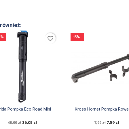
 również:
9%
-5%
favorite_border


Szybki podgląd
Szybki podgląd
rida Pompka Eco Road Mini
Kross Hornet Pompka Row
36,05 zł
7,59 zł
48,00 zł
7,99 zł