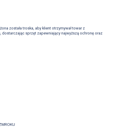
ona została troska, aby klient otrzymywał towar z
ze, dostarczając sprzęt zapewniający najwyższą ochronę oraz
 ZMROKU