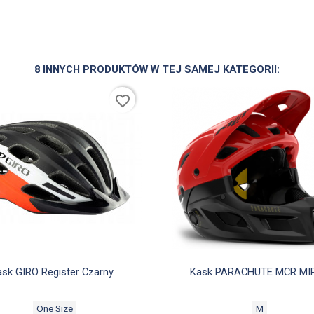
8 INNYCH PRODUKTÓW W TEJ SAMEJ KATEGORII:
favorite_border


Szybki podgląd
Szybki podgląd
sk GIRO Register Czarny...
Kask PARACHUTE MCR MIPS
One Size
M