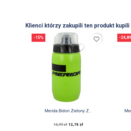
Klienci którzy zakupili ten produkt kupili
-15%
-24,8
favorite_border

Szybki podgląd
Merida Bidon Zielony Z...
Me
12,74 zł
14,99 zł