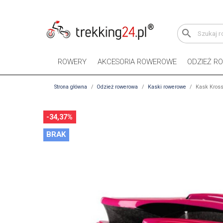
search
ROWERY
AKCESORIA ROWEROWE
ODZIEŻ R
Strona główna
Odzież rowerowa
Kaski rowerowe
Kask Kross
-34,37%
BRAK