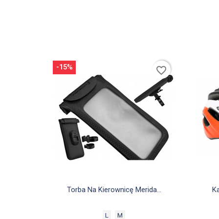
-15%
favorite_border

Szybki podgląd
Torba Na Kierownicę Merida...
Ka
L
M