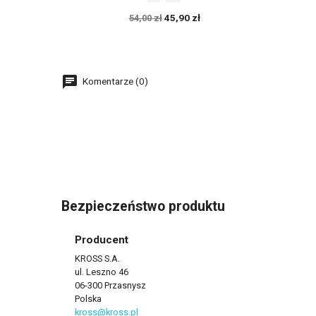
45,90 zł
54,00 zł
Komentarze (0)
Bezpieczeństwo produktu
Producent
KROSS S.A.
ul. Leszno 46
06-300 Przasnysz
Polska
kross@kross.pl