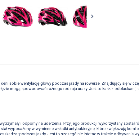

ry ceni sobie wentylację głowy podczas jazdy na rowerze. Znajdujący się w c
ałęzie mogą spowodować różnego rodzaju urazy. Jest to kask z odblaskami, 
wytrzymały i odporny na uderzenia. Przy jego produkcji wykorzystany został r
ał wyposażony w wymienne wkładki antybakteryjne, które zwiększają komfort 
przeszkadzał podczas jazdy. Jest to szczególnie istotne w trakcie odbywania 