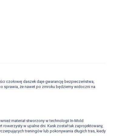
zęści czołowej daszek daje gwarancję bezpieczeństwa,
co sprawia, że nawet po zmroku będziemy widoczni na
ównież materiał stworzony w technologii In-Mold
rowerzysty w upalne dni. Kask został tak zaprojektowany,
wyczerpujących treningów lub pokonywania długich tras, kiedy