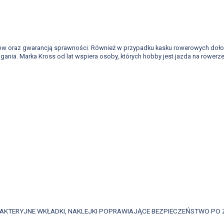
ałów oraz gwarancją sprawności. Również w przypadku kasku rowerowych dołoż
magania. Marka Kross od lat wspiera osoby, których hobby jest jazda na rower
BAKTERYJNE WKŁADKI, NAKLEJKI POPRAWIAJĄCE BEZPIECZEŃSTWO PO