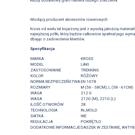
każdy dodatkowy gram nabiera dużego znaczenia.
Wiodący producent akcesoriów rowerowych
Kross od wielu lat kojarzony jest z wysoką jakością materi
najwyższej półki, który będzie całkowicie spełniał jego wy
dbając o zadowolenie klientów.
Specyfikacja
MARKA
KROSS
MODEL
LAKI
ZASTOSOWANIE
TREKKING
KOLOR
RÓŻOWY
NORMA BEZPIECZEŃSTWA
EN 1078
ROZMIARY
M (56 - 58CM), L (58 - 61CM)
WAGA
212 G
WAGA
212G (M), 221G (L)
ILOŚĆ OTWORÓW
28
TECHNOLOGIA
IN_MOLD
SIATKA
NIE
REGULACJA
POKRĘTŁO
DODATKOWE INFORMACJE
DASZEK W ZESTAWIE, ANTY