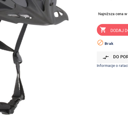
Najniższa cena w

DODAJ D

Brak
compare_arrows
DO PO
Informacje o ratac