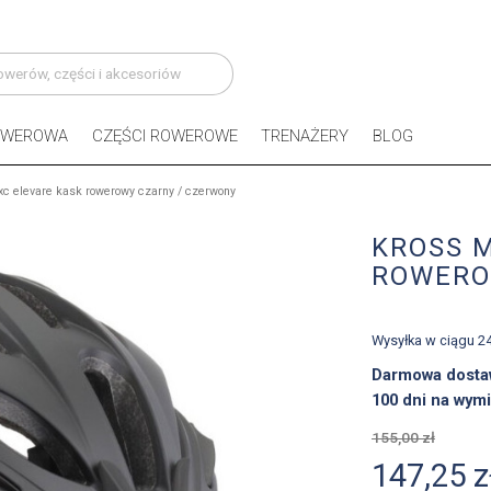
OWEROWA
CZĘŚCI ROWEROWE
TRENAŻERY
BLOG
xc elevare kask rowerowy czarny / czerwony
KROSS 
ROWERO
Wysyłka w ciągu 2
Darmowa dosta
100 dni na wymi
155,00 zł
147,25 z