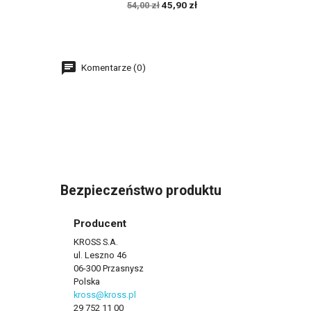
45,90 zł
54,00 zł
Komentarze (0)
Bezpieczeństwo produktu
Producent
KROSS S.A.
ul. Leszno 46
06-300 Przasnysz
Polska
kross@kross.pl
29 752 11 00