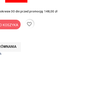
 okresie 30 dni przed promocją:
148,00 zł
favorite_border
O KOSZYKA
RÓWNANIA
h