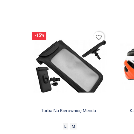
-15%
favorite_border

Szybki podgląd
Torba Na Kierownicę Merida...
Ka
L
M