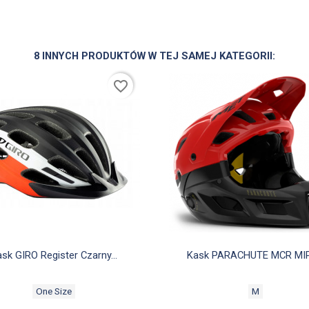
8 INNYCH PRODUKTÓW W TEJ SAMEJ KATEGORII:
favorite_border


Szybki podgląd
Szybki podgląd
sk GIRO Register Czarny...
Kask PARACHUTE MCR MIPS
One Size
M