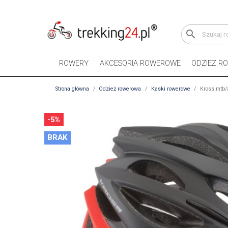
search
ROWERY
AKCESORIA ROWEROWE
ODZIEŻ R
Strona główna
Odzież rowerowa
Kaski rowerowe
Kross mtb/
-5%
BRAK