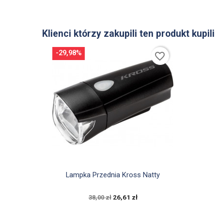
Klienci którzy zakupili ten produkt kupili
-29,98%
favorite_border

Szybki podgląd
Lampka Przednia Kross Natty
26,61 zł
38,00 zł