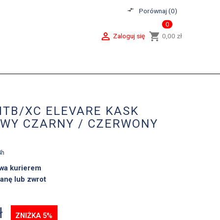
compare_arrows
Porównaj (
0
)
0

shopping_cart
Zaloguj się
0,00 zł
MTB/XC ELEVARE KASK
WY CZARNY / CZERWONY
4h
wa kurierem
anę lub zwrot
ł
ZNIŻKA 5%