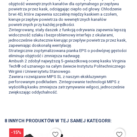
objętość wewnętrznych kanałów dla optymalnego przepływu
powietrza przez kask, odciągając ciepło od głowy.
Chłodzenie
brwi 4D, które zapewnia szczelinę między kaskiem a czołem,
kieruje przepływ powietrza do wewnętrznych kanałów
powietrznych przy każdej prędkości.
Zintegrowany, stały daszek z funkcją odrywania zapewnia lepszą
widoczność szlaku i bezproblemowy interfejs z okularami,
jednocześnie skutecznie kierując przepływ powietrza przez kask,
zapewniając doskonałą wentylację.
Strategicznie zoptymalizowana pianka EPS o podwójnej gęstości
eliminuje objętość i zmniejsza nadwagę.
Ambush 2 zdobył najwyższą 5-gwiazdkową ocenę kasku Virginia
Tech® od uznanego na całym świecie Instytutu Politechnicznego
Wirginii i Uniwersytetu Stanowego.
Zawiera rozwiązanie MIPS SL z naszym ekskluzywnym
perforowanym podkładem.
Zintegrowanie technologii MIPS z
wyściółką kasku zmniejsza zatrzymywanie wilgoci, jednocześnie
zwiększając oddychalność.
8 INNYCH PRODUKTÓW W TEJ SAMEJ KATEGORII:
-15%
favorite_border
favorite_border