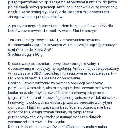
przeprojektowany od sprzączki z niezbędnymi funkcjami do jazdy
po szlakach nowej generacji, Ambush 2 zapewnia dużą wentylację
dzięki nowoczesnej stylistyce, z doskonałym dopasowaniem i
zintegrowaną regulacją okularów.
Zgodny z amerykańskim standardem bezpieczeństwa CPSC dla
kasków rowerowych dla osób w wieku 5 lat i starszych.
Ten kask jest gotowy na ANGi, z mocowaniem systemu
dopasowania zaprojektowanym w celu łatwej integracji z naszym
czujnikiem zderzenia ANGi.
Średnia waga: 360 g
Dopasowany do rozmiaru, z wysoce konfigurowalnym
dopasowaniem i precyzyjną regulacją.
Ambush 2 jest wyposażony
w nasz system SBC Integrated Fit i regulowane rozdzielacze Tri-
Fix, które zapewniają idealne dopasowanie.
Dostosuj swoje widzenie za pomocą regulacji podstawy
potylicznej Ambush 2, aby precyzyjnie dostosować położenie
kasku na czole, aby zapewnić bezproblemową integrację z
goglami i okularami, zapewniając nieograniczony widok na szlaku.
Innowacyjny schowek na okulary przeciwsłoneczne z ukrytymi
gumowymi klapkami zapewnia bezpieczne dopasowanie bez
grzechotania, dzięki czemu okulary są bezpiecznie
przechowywane, gdy trzeba je usunąć podczas długich
wspinaczek lub chwil odpoczynku.
Konstrukcja obliczeniowa Dynamic Fluid łączy maksymalną