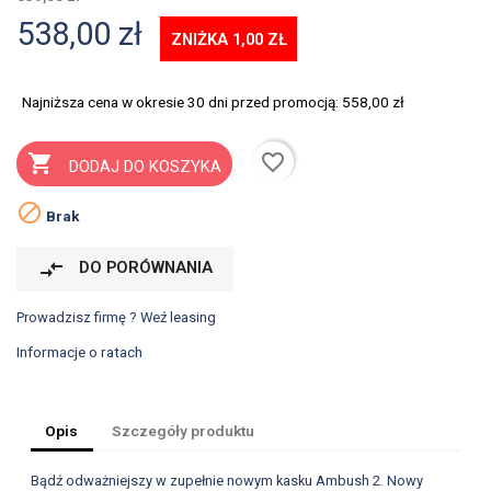
538,00 zł
ZNIŻKA 1,00 ZŁ
Najniższa cena w okresie 30 dni przed promocją:
558,00 zł
favorite_border

DODAJ DO KOSZYKA

Brak
compare_arrows
DO PORÓWNANIA
Prowadzisz firmę ? Weź leasing
Informacje o ratach
Opis
Szczegóły produktu
Bądź odważniejszy w zupełnie nowym kasku Ambush 2. Nowy