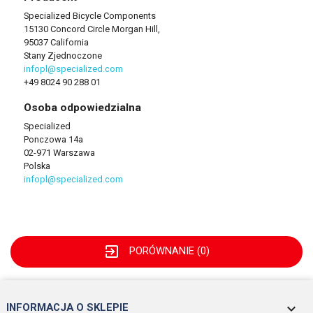
Specialized Bicycle Components
15130 Concord Circle Morgan Hill,
95037 California
Stany Zjednoczone
infopl@specialized.com
+49 8024 90 288 01
Osoba odpowiedzialna
Specialized
Ponczowa 14a
02-971 Warszawa
Polska
infopl@specialized.com
exit_to_app
PORÓWNANIE (
0
)
keyboard_arrow_down
INFORMACJA O SKLEPIE