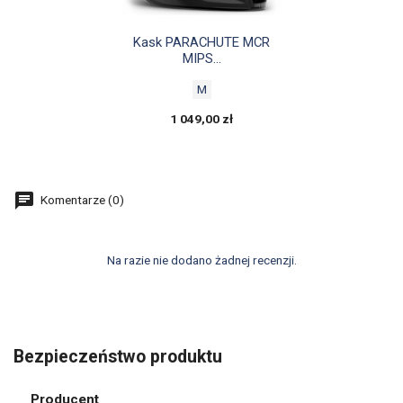

Szybki podgląd
Kask PARACHUTE MCR
MIPS...
M
1 049,00 zł
Komentarze (0)
Na razie nie dodano żadnej recenzji.
Bezpieczeństwo produktu
Producent