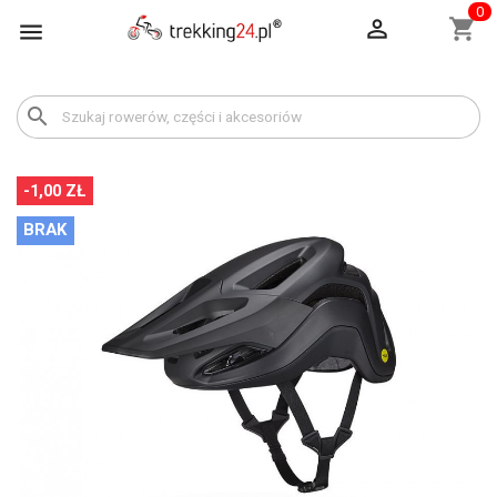
0

shopping_cart

search
-1,00 ZŁ
BRAK