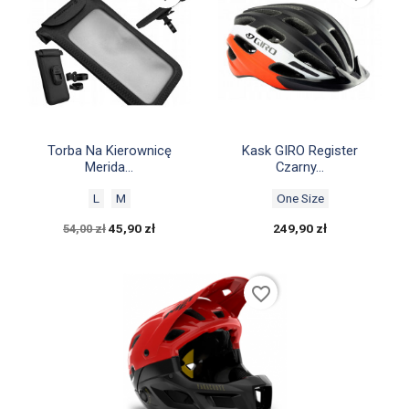


Szybki podgląd
Szybki podgląd
Torba Na Kierownicę
Kask GIRO Register
Merida...
Czarny...
L
M
One Size
45,90 zł
249,90 zł
54,00 zł
favorite_border