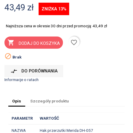
43,49 zł
ZNIŻKA 13%
Najniższa cena w okresie 30 dni przed promocją:
43,49 zł
favorite_border

DODAJ DO KOSZYKA

Brak
compare_arrows
DO PORÓWNANIA
Informacje o ratach
Opis
Szczegóły produktu
PARAMETR
WARTOŚĆ
NAZWA
Hak przerzutki Merida DH-057