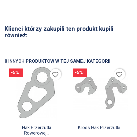
Klienci którzy zakupili ten produkt kupili
również:
8 INNYCH PRODUKTÓW W TEJ SAMEJ KATEGORII:
-5%
-5%
favorite_border
favorite_border


Szybki podgląd
Szybki podgląd
Hak Przerzutki
Kross Hak Przerzutki...
Rowerowej...