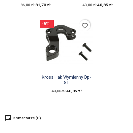
81,70 zł
40,85 zł
86,00 zł
43,00 zł
-5%
favorite_border

Szybki podgląd
Kross Hak Wymienny Dp-
81
40,85 zł
43,00 zł
Komentarze (0)