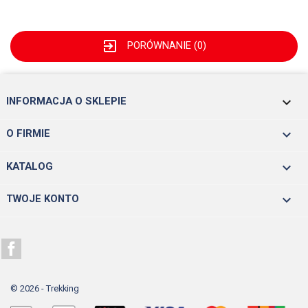
exit_to_app
PORÓWNANIE (
0
)
keyboard_arrow_down
INFORMACJA O SKLEPIE

O FIRMIE

KATALOG

TWOJE KONTO
Facebook
© 2026 - Trekking