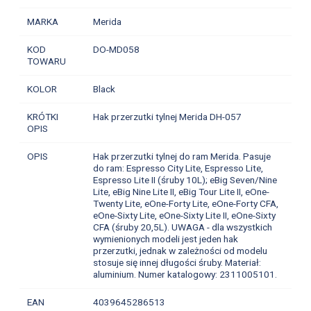
MARKA
Merida
KOD
DO-MD058
TOWARU
KOLOR
Black
KRÓTKI
Hak przerzutki tylnej Merida DH-057
OPIS
OPIS
Hak przerzutki tylnej do ram Merida. Pasuje
do ram: Espresso City Lite, Espresso Lite,
Espresso Lite II (śruby 10L); eBig Seven/Nine
Lite, eBig Nine Lite II, eBig Tour Lite II, eOne-
Twenty Lite, eOne-Forty Lite, eOne-Forty CFA,
eOne-Sixty Lite, eOne-Sixty Lite II, eOne-Sixty
CFA (śruby 20,5L). UWAGA - dla wszystkich
wymienionych modeli jest jeden hak
przerzutki, jednak w zależności od modelu
stosuje się innej długości śruby. Materiał:
aluminium. Numer katalogowy: 2311005101.
EAN
4039645286513