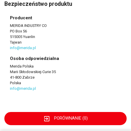
Bezpieczeństwo produktu
Producent
MERIDA INDUSTRY CO
PO Box 56
515005 Yuanlin
Tajwan
info@merida.pl
Osoba odpowiedzialna
Merida Polska
Marii Skłodowskiej-Curie 35
41-800 Zabrze
Polska
info@merida.pl
exit_to_app
PORÓWNANIE (
0
)