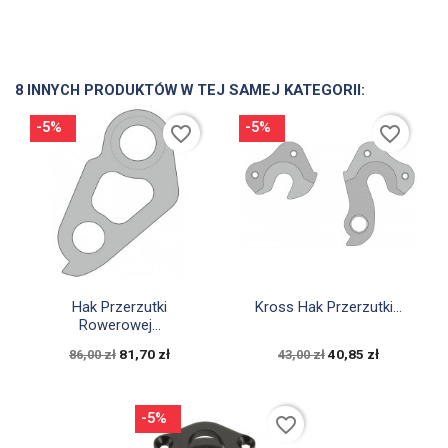
8 INNYCH PRODUKTÓW W TEJ SAMEJ KATEGORII:
-5%
-5%
favorite_border
favorite_border


Szybki podgląd
Szybki podgląd
Hak Przerzutki
Kross Hak Przerzutki...
Rowerowej...
81,70 zł
40,85 zł
86,00 zł
43,00 zł
-5%
favorite_border