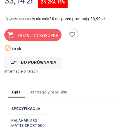
33,14 zł
ZNIŻKA 15%
Najniższa cena w okresie 30 dni przed promocją:
33,99 zł
favorite_border

DODAJ DO KOSZYKA

Brak
compare_arrows
DO PORÓWNANIA
Informacje o ratach
Opis
Szczegóły produktu
SPECYFIKACJA
KALAHARI 580
MATTS SPORT 500