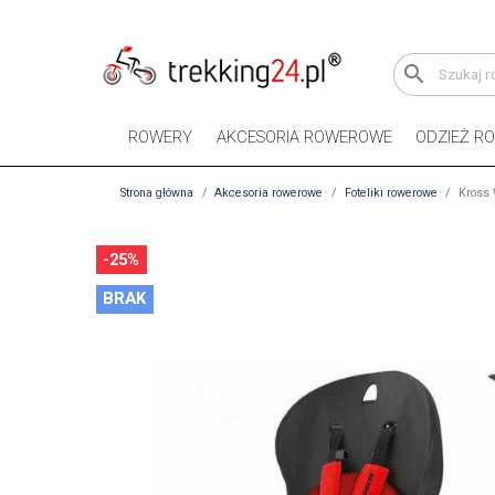
search
ROWERY
AKCESORIA ROWEROWE
ODZIEŻ R
Strona główna
Akcesoria rowerowe
Foteliki rowerowe
Kross 
-25%
BRAK