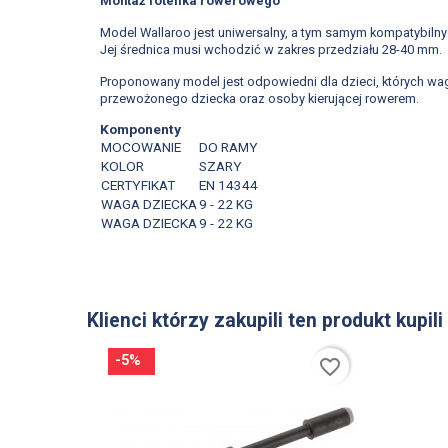
Montaż fotelika rowerowego
Model Wallaroo jest uniwersalny, a tym samym kompatybilny
Jej średnica musi wchodzić w zakres przedziału 28-40 mm.
Proponowany model jest odpowiedni dla dzieci, których wag
przewożonego dziecka oraz osoby kierującej rowerem.
Komponenty
MOCOWANIE
DO RAMY
KOLOR
SZARY
CERTYFIKAT
EN 14344
WAGA DZIECKA
9 - 22 KG
WAGA DZIECKA
9 - 22 KG
Klienci którzy zakupili ten produkt kupili
-5%
favorite_border