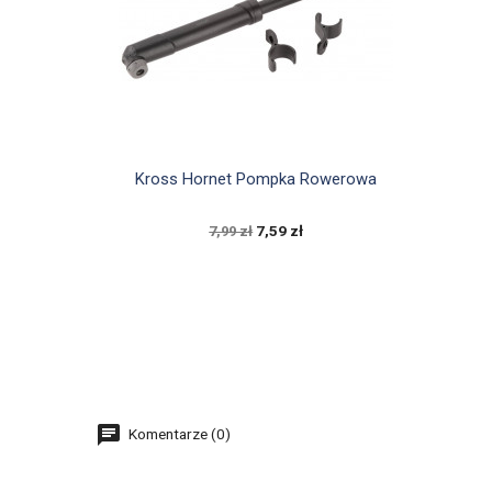

Szybki podgląd
Kross Hornet Pompka Rowerowa
7,59 zł
7,99 zł
Komentarze (0)