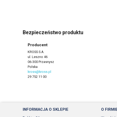
Bezpieczeństwo produktu
Producent
KROSS S.A.
ul. Leszno 46
06-300 Przasnysz
Polska
kross@kross.pl
29 752 11 00
INFORMACJA O SKLEPIE
O FIRMI