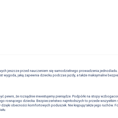
ych jeszcze przed nauczeniem się samodzielnego prowadzenia jednośladu.
jest wygoda, jaką zapewnia dziecku podczas jazdy, a także maksymalne bezpi
yć pewni, że rozsądnie inwestujemy pieniądze. Podpórki na stopy wzbogacon
ego rosnącego dziecka. Bezpieczeństwo najmłodszych to przede wszystkim s
dzięki obecności komfortowych poduszek. Nie krępują także jego ruchów. Fot
ału.