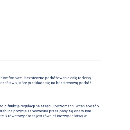
 Komfortowe i bezpieczne podróżowanie całą rodziną
eczeństwo, które przekłada się na bezstresową podróż
o o funkcję regulacji na sześciu poziomach. W ten sposób
tabilna pozycja zapewniona przez pasy. Są one w tym
elik rowerowy Kross jest również niezwykle łatwy w