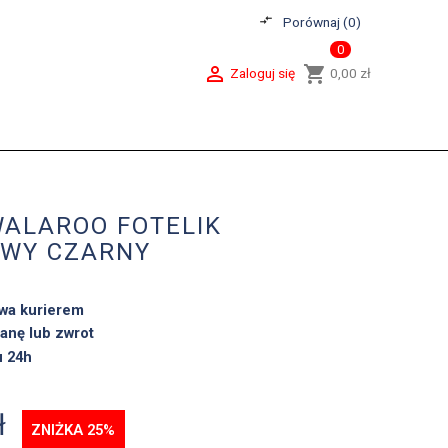
compare_arrows
Porównaj (
0
)
0

shopping_cart
Zaloguj się
0,00 zł
WALAROO FOTELIK
WY CZARNY
wa kurierem
anę lub zwrot
u 24h
ł
ZNIŻKA 25%