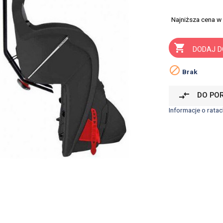
Najniższa cena w

DODAJ D

Brak
compare_arrows
DO PO
Informacje o ratac