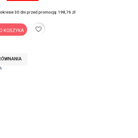
 okresie 30 dni przed promocją:
198,76 zł
favorite_border
O KOSZYKA
RÓWNANIA
h