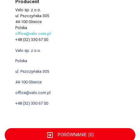
Producent
Velo sp. z o.o.
ul. Pszczyńska 305
44-100 Gliwice
Polska
office@velo.com.pl
+48 (32) 330 67 00
Velo sp. z o.o.
Polska
ul. Pszczyńska 305
44-100 Gliwice
office@velo.com.pl
+48 (32) 330 67 00
exit_to_app
PORÓWNANIE (
0
)