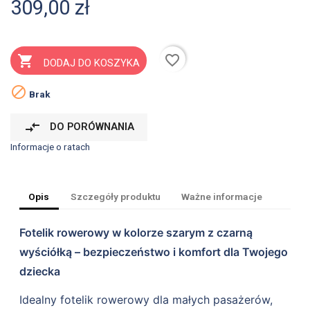
309,00 zł
favorite_border

DODAJ DO KOSZYKA

Brak
compare_arrows
DO PORÓWNANIA
Informacje o ratach
Opis
Szczegóły produktu
Ważne informacje
Fotelik rowerowy w kolorze szarym z czarną
wyściółką – bezpieczeństwo i komfort dla Twojego
dziecka
Idealny fotelik rowerowy dla małych pasażerów,