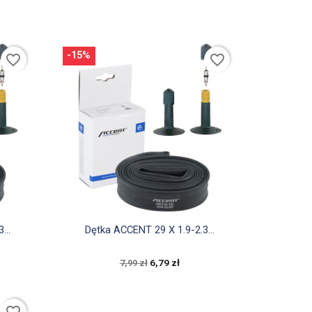
-15%
favorite_border
favorite_border

Szybki podgląd
...
Dętka ACCENT 29 X 1.9-2.3...
6,79 zł
7,99 zł
favorite_border