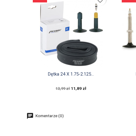

Szybki podgląd
Dętka 24 X 1.75-2.125...
11,89 zł
13,99 zł
Komentarze (0)