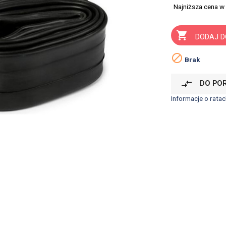
Najniższa cena w

DODAJ D

Brak
compare_arrows
DO PO
Informacje o ratac