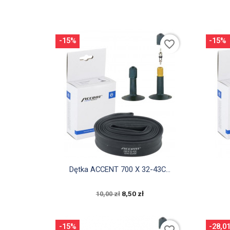
-15%
-15%
favorite_border

Szybki podgląd
Dętka ACCENT 700 X 32-43C...
8,50 zł
10,00 zł
-15%
-28,0
favorite_border