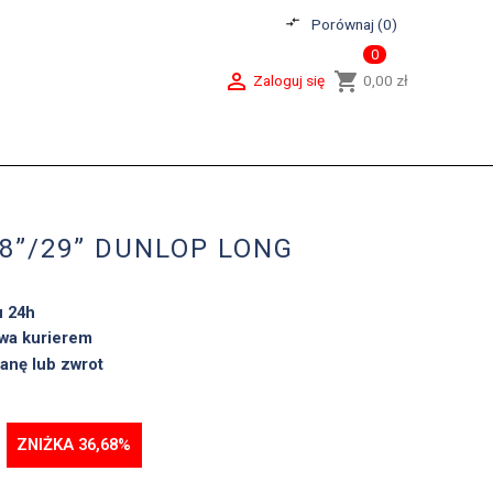
compare_arrows
Porównaj (
0
)
0

shopping_cart
Zaloguj się
0,00 zł
8”/29” DUNLOP LONG
u 24h
wa kurierem
anę lub zwrot
ZNIŻKA 36,68%