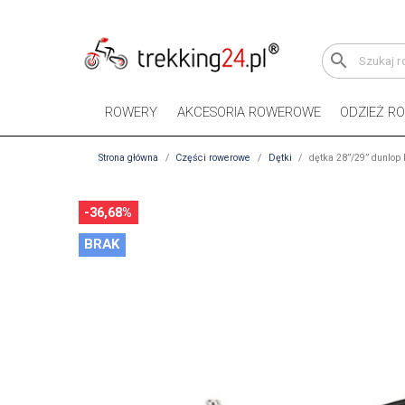
search
ROWERY
AKCESORIA ROWEROWE
ODZIEŻ R
Strona główna
Części rowerowe
Dętki
dętka 28”/29” dunlop 
-36,68%
BRAK