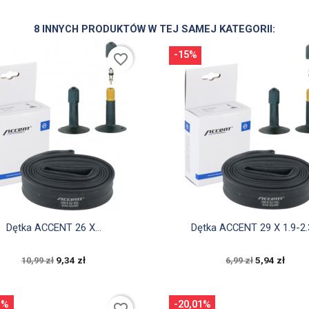
8 INNYCH PRODUKTÓW W TEJ SAMEJ KATEGORII:
-15%
favorite_border


Szybki podgląd
Szybki podgląd
Dętka ACCENT 26 X...
Dętka ACCENT 29 X 1.9-2.3
9,34 zł
5,94 zł
10,99 zł
6,99 zł
1%
-20,01%
favorite_border