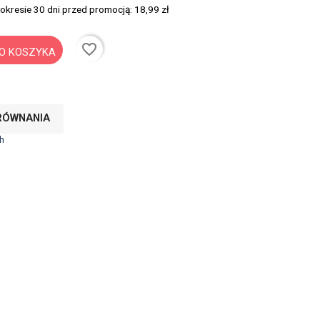
 okresie 30 dni przed promocją:
18,99 zł
favorite_border
O KOSZYKA
RÓWNANIA
h