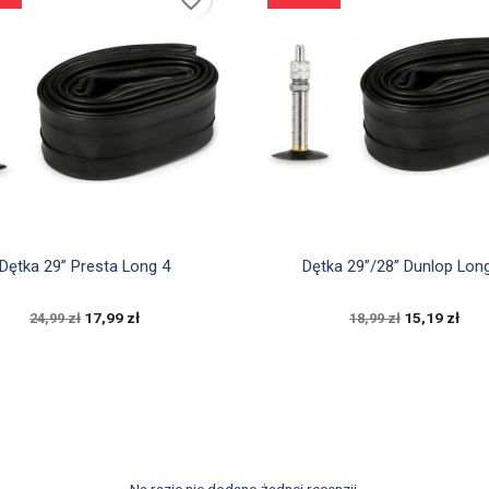


Szybki podgląd
Szybki podgląd
Dętka 29” Presta Long 4
Dętka 29”/28” Dunlop Lon
17,99 zł
15,19 zł
24,99 zł
18,99 zł
Na razie nie dodano żadnej recenzji.