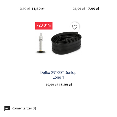
11,89 zł
17,99 zł
13,99 zł
24,99 zł
-20,01%
favorite_border

Szybki podgląd
Dętka 29”/28” Dunlop
Long 1
15,99 zł
19,99 zł
Komentarze (0)