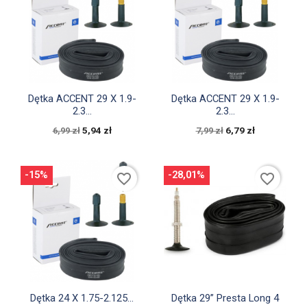


Szybki podgląd
Szybki podgląd
Dętka ACCENT 29 X 1.9-
Dętka ACCENT 29 X 1.9-
2.3...
2.3...
5,94 zł
6,79 zł
6,99 zł
7,99 zł
-15%
-28,01%
favorite_border
favorite_border


Szybki podgląd
Szybki podgląd
Dętka 24 X 1.75-2.125...
Dętka 29” Presta Long 4