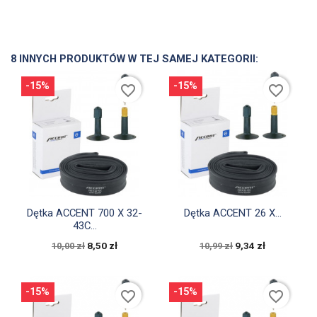
8 INNYCH PRODUKTÓW W TEJ SAMEJ KATEGORII:
-15%
-15%
favorite_border
favorite_border


Szybki podgląd
Szybki podgląd
Dętka ACCENT 700 X 32-
Dętka ACCENT 26 X...
43C...
8,50 zł
9,34 zł
10,00 zł
10,99 zł
-15%
-15%
favorite_border
favorite_border