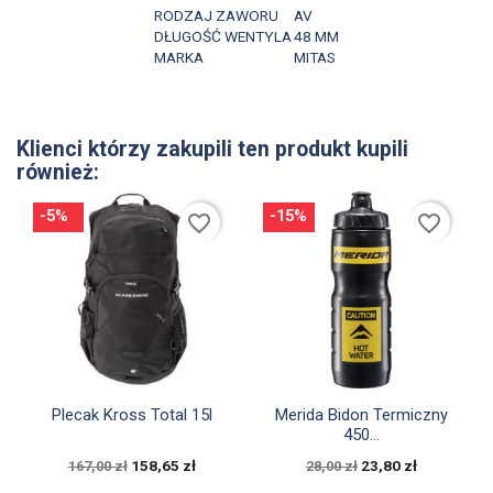
RODZAJ ZAWORU
AV
DŁUGOŚĆ WENTYLA
48 MM
MARKA
MITAS
Klienci którzy zakupili ten produkt kupili
również:
-5%
-15%
favorite_border
favorite_border


Szybki podgląd
Szybki podgląd
Plecak Kross Total 15l
Merida Bidon Termiczny
450...
158,65 zł
23,80 zł
167,00 zł
28,00 zł