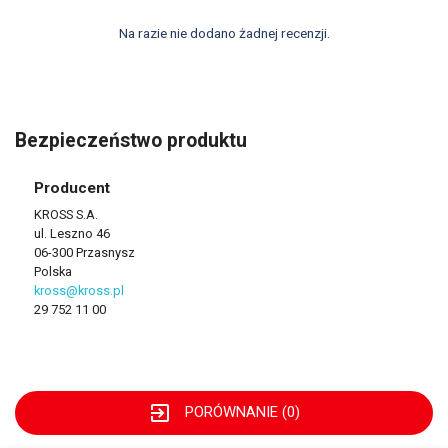
Na razie nie dodano żadnej recenzji.
Bezpieczeństwo produktu
Producent
KROSS S.A.
ul. Leszno 46
06-300 Przasnysz
Polska
kross@kross.pl
29 752 11 00
exit_to_app
PORÓWNANIE (
0
)