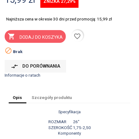
ZNIŻKA 27,29%
Najniższa cena w okresie 30 dni przed promocją:
15,99 zł
favorite_border

DODAJ DO KOSZYKA

Brak
compare_arrows
DO PORÓWNANIA
Informacje o ratach
Opis
Szczegóły produktu
Specyfikacja
ROZMIAR
26"
SZEROKOŚĆ
1,75-2,50
Komponenty