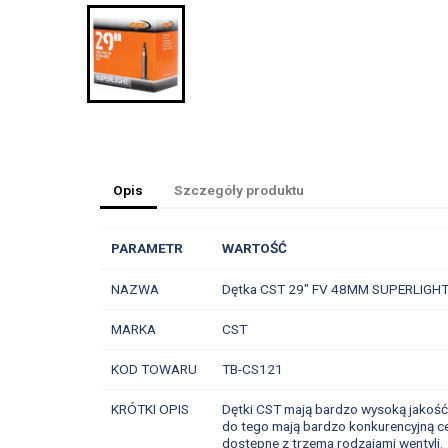
Opis
Szczegóły produktu
PARAMETR
WARTOŚĆ
NAZWA
Dętka CST 29" FV 48MM SUPERLIGH
MARKA
CST
KOD TOWARU
TB-CS121
KRÓTKI OPIS
Dętki CST mają bardzo wysoką jakość i
do tego mają bardzo konkurencyjną ce
dostępne z trzema rodzajami wentyli.