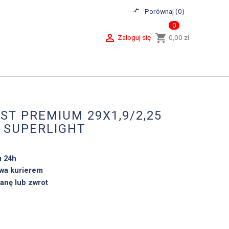
compare_arrows
Porównaj (
0
)
0

shopping_cart
Zaloguj się
0,00 zł
ST PREMIUM 29X1,9/2,25
 SUPERLIGHT
u 24h
wa kurierem
anę lub zwrot