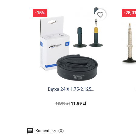
-15%
-28,0
favorite_border

Szybki podgląd
Dętka 24 X 1.75-2.125...
11,89 zł
13,99 zł
Komentarze (0)