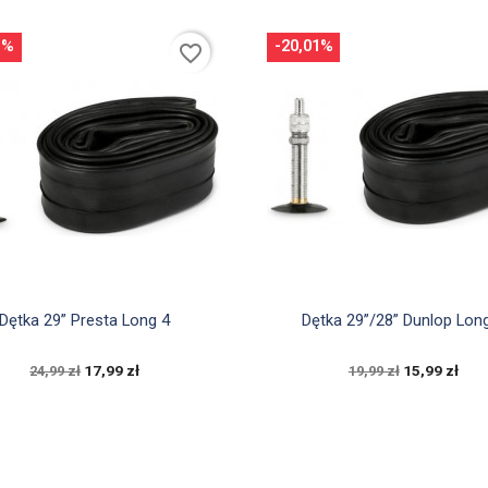
1%
-20,01%
favorite_border


Szybki podgląd
Szybki podgląd
Dętka 29” Presta Long 4
Dętka 29”/28” Dunlop Lon
17,99 zł
15,99 zł
24,99 zł
19,99 zł