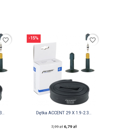
-15%
favorite_border
favorite_border

Szybki podgląd
...
Dętka ACCENT 29 X 1.9-2.3...
6,79 zł
7,99 zł