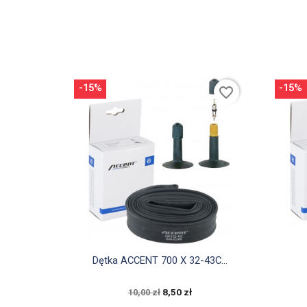
-15%
-15%
favorite_border

Szybki podgląd
Dętka ACCENT 700 X 32-43C...
8,50 zł
10,00 zł