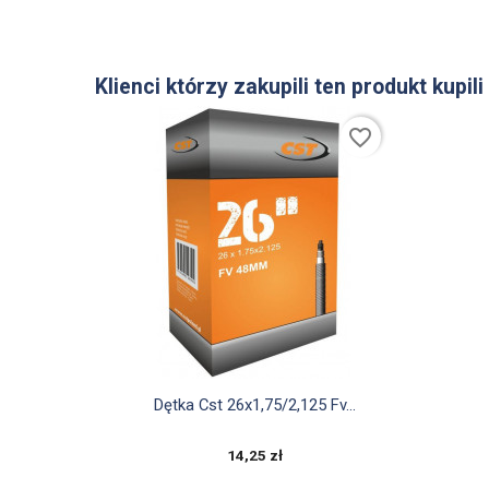
Klienci którzy zakupili ten produkt kupili
favorite_border

Szybki podgląd
Dętka Cst 26x1,75/2,125 Fv...
14,25 zł