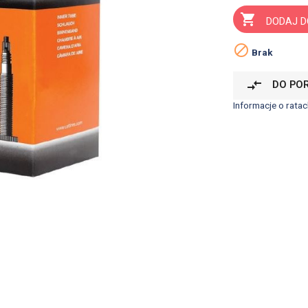

DODAJ D

Brak
compare_arrows
DO PO
Informacje o ratac