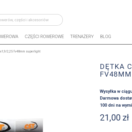
OWEROWA
CZĘŚCI ROWEROWE
TRENAŻERY
BLOG
x1,9/2,25 fv48mm superlight
DĘTKA C
FV48MM
Wysyłka w ciąg
Darmowa dosta
100 dni na wymi
21,00 zł