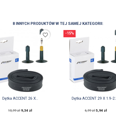
8 INNYCH PRODUKTÓW W TEJ SAMEJ KATEGORII:
-15%
favorite_border


Szybki podgląd
Szybki podgląd
Dętka ACCENT 26 X...
Dętka ACCENT 29 X 1.9-2.3
9,34 zł
5,94 zł
10,99 zł
6,99 zł