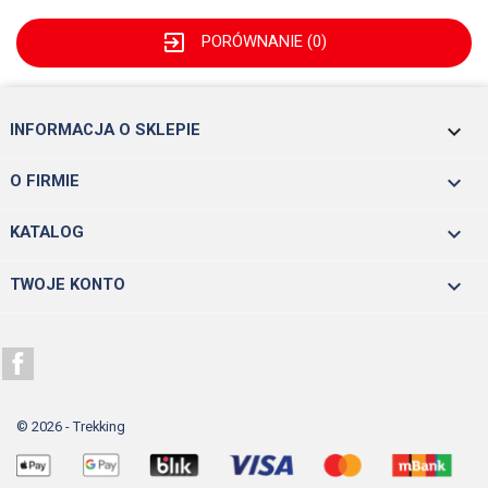
exit_to_app
PORÓWNANIE (
0
)
keyboard_arrow_down
INFORMACJA O SKLEPIE

O FIRMIE

KATALOG

TWOJE KONTO
Facebook
© 2026 - Trekking