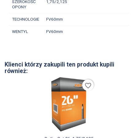
SZEROKOŚĆ
1,75/2,125
OPONY
TECHNOLOGIE
FV60mm
WENTYL
FV60mm
Klienci którzy zakupili ten produkt kupili
również:
favorite_border
Szybki podgląd