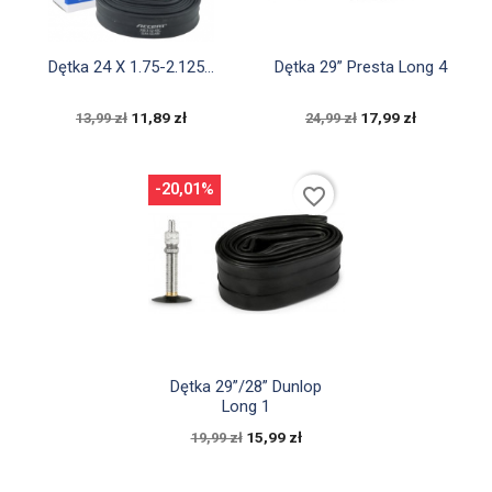


Szybki podgląd
Szybki podgląd
Dętka 24 X 1.75-2.125...
Dętka 29” Presta Long 4
11,89 zł
17,99 zł
13,99 zł
24,99 zł
-20,01%
favorite_border

Szybki podgląd
Dętka 29”/28” Dunlop
Long 1
15,99 zł
19,99 zł