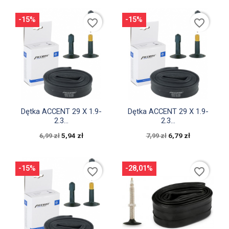
-15%
-15%
favorite_border
favorite_border


Szybki podgląd
Szybki podgląd
Dętka ACCENT 29 X 1.9-
Dętka ACCENT 29 X 1.9-
2.3...
2.3...
5,94 zł
6,79 zł
6,99 zł
7,99 zł
-15%
-28,01%
favorite_border
favorite_border