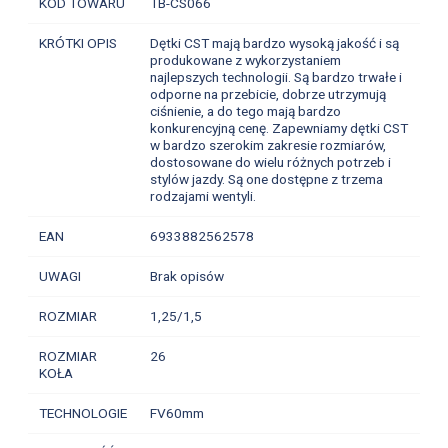
KOD TOWARU
TB-CS066
KRÓTKI OPIS
Dętki CST mają bardzo wysoką jakość i są
produkowane z wykorzystaniem
najlepszych technologii. Są bardzo trwałe i
odporne na przebicie, dobrze utrzymują
ciśnienie, a do tego mają bardzo
konkurencyjną cenę. Zapewniamy dętki CST
w bardzo szerokim zakresie rozmiarów,
dostosowane do wielu różnych potrzeb i
stylów jazdy. Są one dostępne z trzema
rodzajami wentyli.
EAN
6933882562578
UWAGI
Brak opisów
ROZMIAR
1,25/1,5
ROZMIAR
26
KOŁA
TECHNOLOGIE
FV60mm