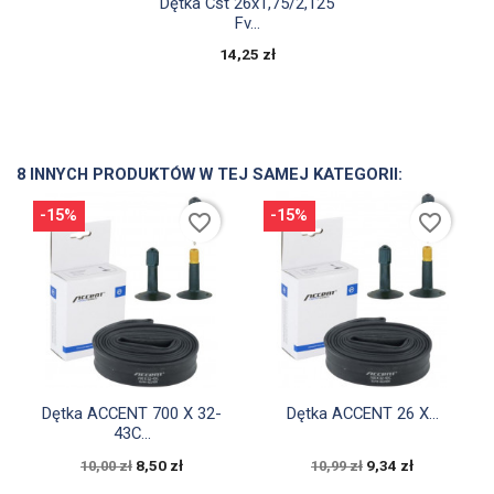

Dętka Cst 26x1,75/2,125
Fv...
14,25 zł
8 INNYCH PRODUKTÓW W TEJ SAMEJ KATEGORII:
-15%
-15%
favorite_border
favorite_border


Szybki podgląd
Szybki podgląd
Dętka ACCENT 700 X 32-
Dętka ACCENT 26 X...
43C...
8,50 zł
9,34 zł
10,00 zł
10,99 zł