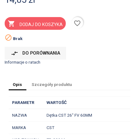
favorite_border

DODAJ DO KOSZYKA

Brak
compare_arrows
DO PORÓWNANIA
Informacje o ratach
Opis
Szczegóły produktu
PARAMETR
WARTOŚĆ
NAZWA
Dętka CST 26" FV 60MM
MARKA
CST