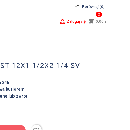
compare_arrows
Porównaj (
0
)
0

shopping_cart
Zaloguj się
0,00 zł
ST 12X1 1/2X2 1/4 SV
u 24h
wa kurierem
anę lub zwrot