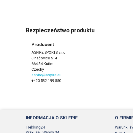
Bezpieczeństwo produktu
Producent
ASPIRE SPORTS s.r.o.
Jinačovice 514
664 34 Kuřim
Czechy
aspire@aspire.eu
+420 532 199 550
INFORMACJA O SKLEPIE
O FIRMI
Trekking24
Warunki ś
Krakusa i Wandy 34