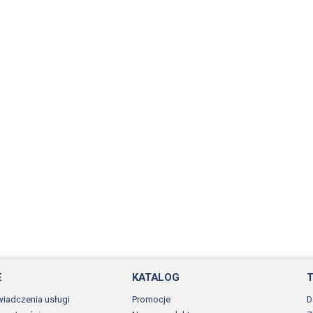
E
KATALOG
wiadczenia usługi
Promocje
D