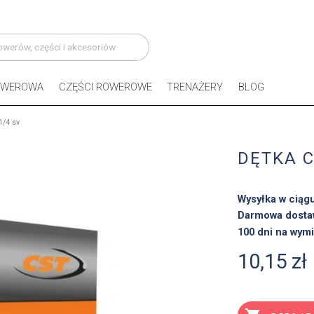
OWEROWA
CZĘŚCI ROWEROWE
TRENAŻERY
BLOG
1/4 sv
DĘTKA C
Wysyłka w ciąg
Darmowa dosta
100 dni na wymi
10,15 zł