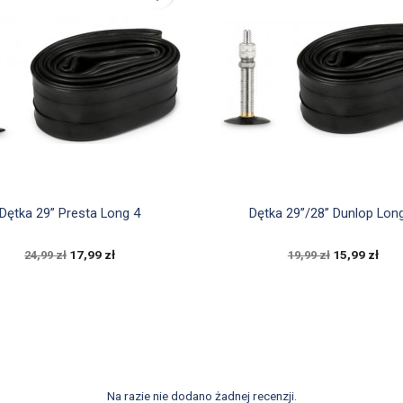


Szybki podgląd
Szybki podgląd
Dętka 29” Presta Long 4
Dętka 29”/28” Dunlop Lon
17,99 zł
15,99 zł
24,99 zł
19,99 zł
Na razie nie dodano żadnej recenzji.