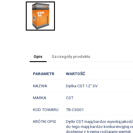
Opis
Szczegóły produktu
PARAMETR
WARTOŚĆ
NAZWA
Dętka CST 12" SV
MARKA
CST
KOD TOWARU
TB-CS001
KRÓTKI OPIS
Dętki CST mają bardzo wysoką jakość i
do tego mają bardzo konkurencyjną ce
dostępne z trzema rodzajami wentyli.