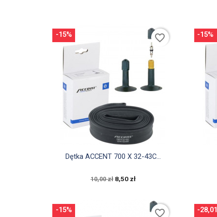
-15%
-15%
favorite_border

Szybki podgląd
Dętka ACCENT 700 X 32-43C...
8,50 zł
10,00 zł
-15%
-28,0
favorite_border