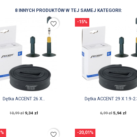
8 INNYCH PRODUKTÓW W TEJ SAMEJ KATEGORII:
-15%
favorite_border


Szybki podgląd
Szybki podgląd
Dętka ACCENT 26 X...
Dętka ACCENT 29 X 1.9-2.3
9,34 zł
5,94 zł
10,99 zł
6,99 zł
1%
-20,01%
favorite_border