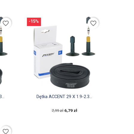
-15%
favorite_border
favorite_border

Szybki podgląd
...
Dętka ACCENT 29 X 1.9-2.3...
6,79 zł
7,99 zł
favorite_border