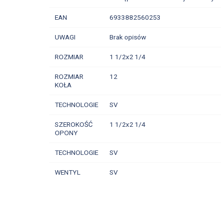
EAN
6933882560253
UWAGI
Brak opisów
ROZMIAR
1 1/2x2 1/4
ROZMIAR
12
KOŁA
TECHNOLOGIE
SV
SZEROKOŚĆ
1 1/2x2 1/4
OPONY
TECHNOLOGIE
SV
WENTYL
SV