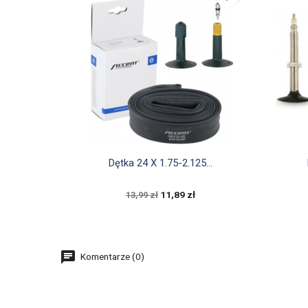

Szybki podgląd
Dętka 24 X 1.75-2.125...
11,89 zł
13,99 zł
Komentarze (0)