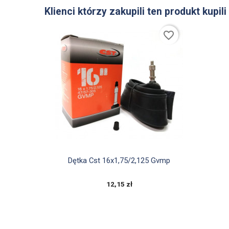
Klienci którzy zakupili ten produkt kupili
favorite_border

Szybki podgląd
Dętka Cst 16x1,75/2,125 Gvmp
12,15 zł