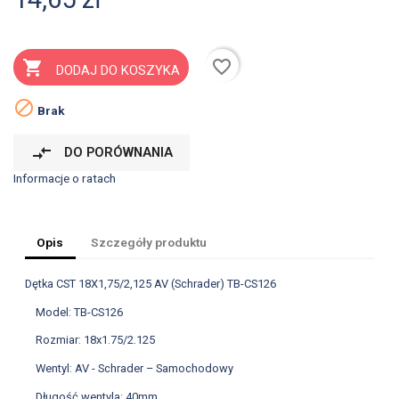
favorite_border

DODAJ DO KOSZYKA

Brak
compare_arrows
DO PORÓWNANIA
Informacje o ratach
Opis
Szczegóły produktu
Dętka CST 18X1,75/2,125 AV (Schrader) TB-CS126
Model: TB-CS126
Rozmiar: 18x1.75/2.125
Wentyl: AV - Schrader – Samochodowy
Długość wentyla: 40mm