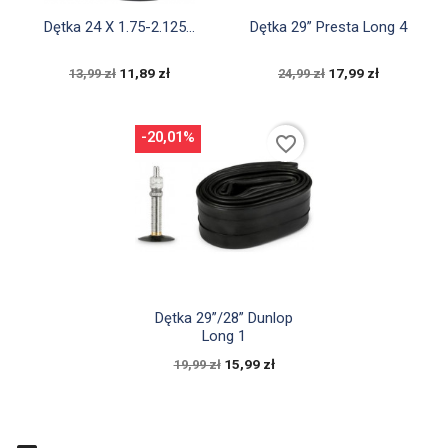


Szybki podgląd
Szybki podgląd
Dętka 24 X 1.75-2.125...
Dętka 29” Presta Long 4
11,89 zł
17,99 zł
13,99 zł
24,99 zł
-20,01%
favorite_border

Szybki podgląd
Dętka 29”/28” Dunlop
Long 1
15,99 zł
19,99 zł