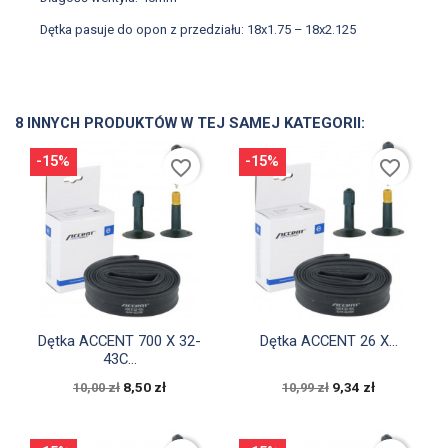
Dętka pasuje do opon z przedziału: 18x1.75 – 18x2.125
8 INNYCH PRODUKTÓW W TEJ SAMEJ KATEGORII:
-15%
-15%
favorite_border
favorite_border


Szybki podgląd
Szybki podgląd
Dętka ACCENT 700 X 32-
Dętka ACCENT 26 X...
43C...
8,50 zł
9,34 zł
10,00 zł
10,99 zł