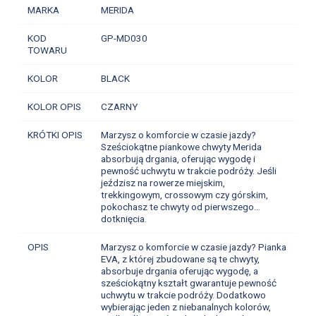
MARKA
MERIDA
KOD
GP-MD030
TOWARU
KOLOR
BLACK
KOLOR OPIS
CZARNY
KRÓTKI OPIS
Marzysz o komforcie w czasie jazdy?
Sześciokątne piankowe chwyty Merida
absorbują drgania, oferując wygodę i
pewność uchwytu w trakcie podróży. Jeśli
jeździsz na rowerze miejskim,
trekkingowym, crossowym czy górskim,
pokochasz te chwyty od pierwszego...
dotknięcia.
OPIS
Marzysz o komforcie w czasie jazdy? Pianka
EVA, z której zbudowane są te chwyty,
absorbuje drgania oferując wygodę, a
sześciokątny kształt gwarantuje pewność
uchwytu w trakcie podróży. Dodatkowo
wybierając jeden z niebanalnych kolorów,