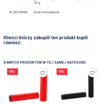
50 g
W ZESTAWIE
korki w komplecie
Klienci którzy zakupili ten produkt kupili
również:
8 INNYCH PRODUKTÓW W TEJ SAMEJ KATEGORII:
-5%
-5%
favorite_border
favorite_border