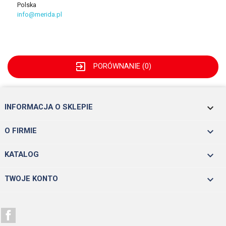
Polska
info@merida.pl
exit_to_app
PORÓWNANIE (
0
)
keyboard_arrow_down
INFORMACJA O SKLEPIE

O FIRMIE

KATALOG

TWOJE KONTO
Facebook