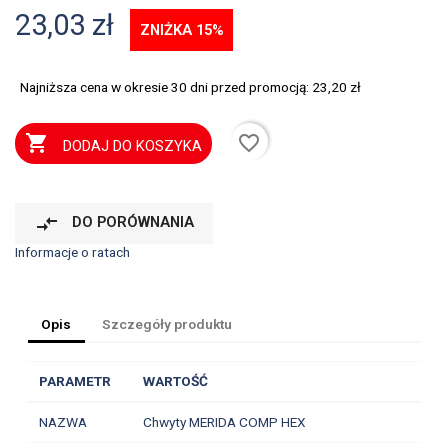
23,03 zł
ZNIŻKA 15%
Najniższa cena w okresie 30 dni przed promocją:
23,20 zł
favorite_border

DODAJ DO KOSZYKA
compare_arrows
DO PORÓWNANIA
Informacje o ratach
Opis
Szczegóły produktu
PARAMETR
WARTOŚĆ
NAZWA
Chwyty MERIDA COMP HEX