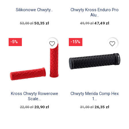


Szybki podgląd
Szybki podgląd
Silikonowe Chwyty...
Chwyty Kross Enduro Pro
Alu...
50,35 zł
47,49 zł
53,00 zł
49,99 zł
-5%
-15%
favorite_border
favorite_border


Szybki podgląd
Szybki podgląd
Kross Chwyty Rowerowe
Chwyty Merida Comp Hex
Scale...
1...
20,90 zł
26,35 zł
22,00 zł
31,00 zł