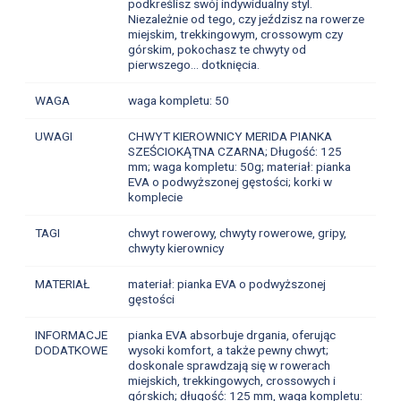
podkreślisz swój indywidualny styl.
Niezależnie od tego, czy jeździsz na rowerze
miejskim, trekkingowym, crossowym czy
górskim, pokochasz te chwyty od
pierwszego... dotknięcia.
WAGA
waga kompletu: 50
UWAGI
CHWYT KIEROWNICY MERIDA PIANKA
SZEŚCIOKĄTNA CZARNA; Długość: 125
mm; waga kompletu: 50g; materiał: pianka
EVA o podwyższonej gęstości; korki w
komplecie
TAGI
chwyt rowerowy, chwyty rowerowe, gripy,
chwyty kierownicy
MATERIAŁ
materiał: pianka EVA o podwyższonej
gęstości
INFORMACJE
pianka EVA absorbuje drgania, oferując
DODATKOWE
wysoki komfort, a także pewny chwyt;
doskonale sprawdzają się w rowerach
miejskich, trekkingowych, crossowych i
górskich; długość: 125 mm, waga kompletu: