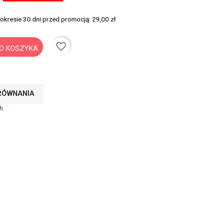
 okresie 30 dni przed promocją:
29,00 zł
favorite_border
O KOSZYKA
RÓWNANIA
h