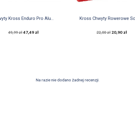


Szybki podgląd
Szybki podgląd
yty Kross Enduro Pro Alu...
Kross Chwyty Rowerowe Sca
47,49 zł
20,90 zł
49,99 zł
22,00 zł
Na razie nie dodano żadnej recenzji.