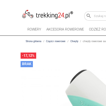
search
ROWERY
AKCESORIA ROWEROWE
ODZIEŻ R
Strona główna
Części rowerowe
Chwyty
chwyty rowerowe sal
-17,12%
BRAK