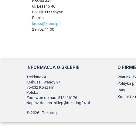
KROSS S.A.
ul. Leszno 46
06-300 Przasnysz
Polska
kross@kross.pl
29 752 11 00
INFORMACJA O SKLEPIE
O FIRMI
Trekking24
Warunki ś
Krakusa i Wandy 34
Polityka p
75-032 Koszalin
Raty
Polska
Kontakt z
Zadzwoń do nas:
515416176
Napisz do nas:
sklep@trekking24.pl
© 2026 - Trekking