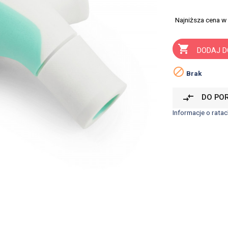
Najniższa cena w

DODAJ D

Brak
compare_arrows
DO PO
Informacje o ratac