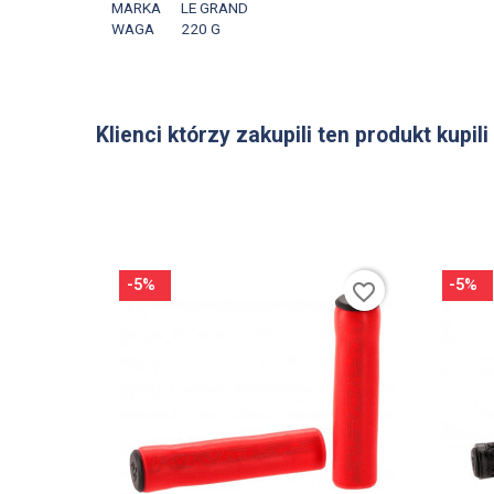
MARKA
LE GRAND
WAGA
220 G
Klienci którzy zakupili ten produkt kupili
-5%
-5%
favorite_border