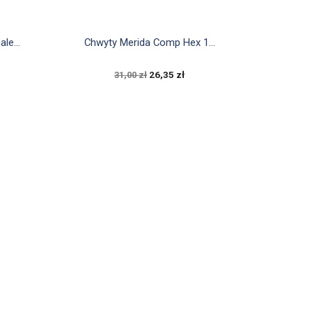

Szybki podgląd
le...
Chwyty Merida Comp Hex 1...
26,35 zł
31,00 zł