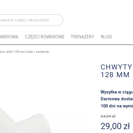
OWEROWA
CZĘŚCI ROWEROWE
TRENAŻERY
BLOG
ice whbl 128 mm biały / niebieski
CHWYTY
128 MM 
Wysyłka w ciąg
Darmowa dosta
100 dni na wymi
34,99 zł
29,00 zł