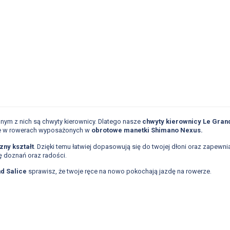
nym z nich są chwyty kierownicy. Dlatego nasze
chwyty kierownicy Le Gran
kże w rowerach wyposażonych w
obrotowe manetki Shimano Nexus.
ny kształt
. Dzięki temu łatwiej dopasowują się do twojej dłoni oraz zapewn
 doznań oraz radości.
d Salice
sprawisz, że twoje ręce na nowo pokochają jazdę na rowerze.