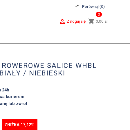
compare_arrows
Porównaj (
0
)
0

shopping_cart
Zaloguj się
0,00 zł
 ROWEROWE SALICE WHBL
BIAŁY / NIEBIESKI
u 24h
wa kurierem
anę lub zwrot
ZNIŻKA 17,12%