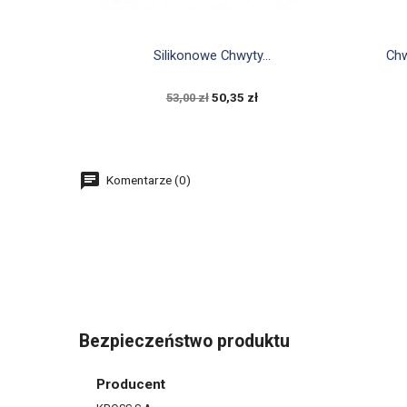

Szybki podgląd
Silikonowe Chwyty...
Chw
50,35 zł
53,00 zł
Komentarze (0)
Bezpieczeństwo produktu
Producent