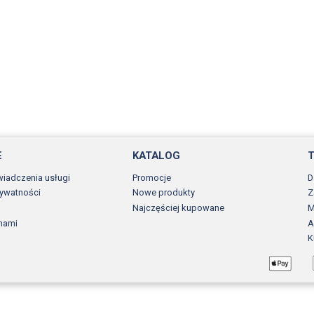
E
KATALOG
wiadczenia usługi
Promocje
D
rywatności
Nowe produkty
Z
Najczęściej kupowane
M
 nami
A
K