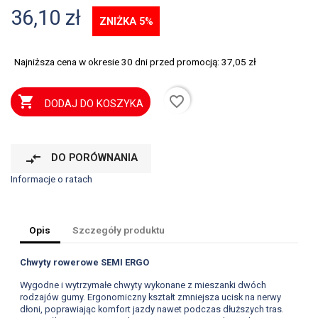
36,10 zł
ZNIŻKA 5%
Najniższa cena w okresie 30 dni przed promocją:
37,05 zł
favorite_border

DODAJ DO KOSZYKA
compare_arrows
DO PORÓWNANIA
Informacje o ratach
Opis
Szczegóły produktu
Chwyty rowerowe SEMI ERGO
Wygodne i wytrzymałe chwyty wykonane z mieszanki dwóch
rodzajów gumy. Ergonomiczny kształt zmniejsza ucisk na nerwy
dłoni, poprawiając komfort jazdy nawet podczas dłuższych tras.