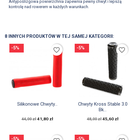
Antypoślizgowa powierzchnia zapewnia pewny chwyt i lepszą
kontrolę nad rowerem w każdych warunkach.
8 INNYCH PRODUKTÓW W TEJ SAMEJ KATEGORII:
-5%
-5%
favorite_border
favorite_border


Szybki podgląd
Szybki podgląd
Silikonowe Chwyty...
Chwyty Kross Stable 3.0
Bk...
41,80 zł
45,60 zł
44,00 zł
48,00 zł
-5%
-5%