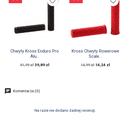
favorite_border
favorite_border


Szybki podgląd
Szybki podgląd
Chwyty Kross Enduro Pro
Kross Chwyty Rowerowe
Alu...
Scale...
39,89 zł
14,24 zł
41,99 zł
14,99 zł
Komentarze (0)
Na razie nie dodano żadnej recenzji.