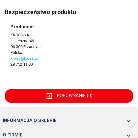
Bezpieczeństwo produktu
Producent
KROSS S.A.
ul. Leszno 46
06-300 Przasnysz
Polska
kross@kross.pl
29 752 11 00
exit_to_app
PORÓWNANIE (
0
)
keyboard_arrow_down
INFORMACJA O SKLEPIE

O FIRMIE