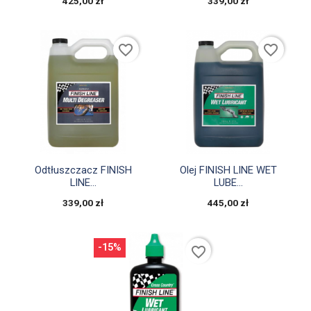
425,00 zł
339,00 zł
favorite_border
favorite_border


Szybki podgląd
Szybki podgląd
Odtłuszczacz FINISH
Olej FINISH LINE WET
LINE...
LUBE...
339,00 zł
445,00 zł
-15%
favorite_border