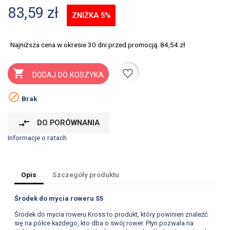
83,59 zł
ZNIŻKA 5%
Najniższa cena w okresie 30 dni przed promocją:
84,54 zł
favorite_border

DODAJ DO KOSZYKA

Brak
compare_arrows
DO PORÓWNANIA
Informacje o ratach
Opis
Szczegóły produktu
Środek do mycia roweru S5
Środek do mycia roweru Kross to produkt, który powinien znaleźć
się na półce każdego, kto dba o swój rower. Płyn pozwala na