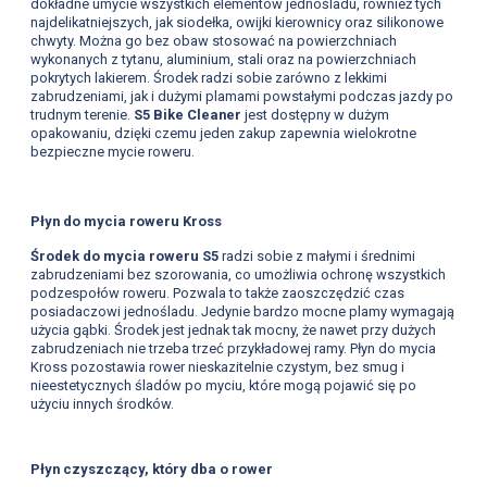
dokładne umycie wszystkich elementów jednośladu, również tych
najdelikatniejszych, jak siodełka, owijki kierownicy oraz silikonowe
chwyty. Można go bez obaw stosować na powierzchniach
wykonanych z tytanu, aluminium, stali oraz na powierzchniach
pokrytych lakierem. Środek radzi sobie zarówno z lekkimi
zabrudzeniami, jak i dużymi plamami powstałymi podczas jazdy po
trudnym terenie.
S5 Bike Cleaner
jest dostępny w dużym
opakowaniu, dzięki czemu jeden zakup zapewnia wielokrotne
bezpieczne mycie roweru.
Płyn do mycia roweru Kross
Środek do mycia roweru S5
radzi sobie z małymi i średnimi
zabrudzeniami bez szorowania, co umożliwia ochronę wszystkich
podzespołów roweru. Pozwala to także zaoszczędzić czas
posiadaczowi jednośladu. Jedynie bardzo mocne plamy wymagają
użycia gąbki. Środek jest jednak tak mocny, że nawet przy dużych
zabrudzeniach nie trzeba trzeć przykładowej ramy. Płyn do mycia
Kross pozostawia rower nieskazitelnie czystym, bez smug i
nieestetycznych śladów po myciu, które mogą pojawić się po
użyciu innych środków.
Płyn czyszczący, który dba o rower