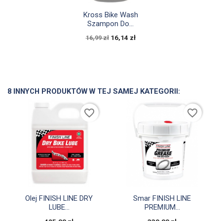

Szybki podgląd
Kross Bike Wash
Szampon Do...
16,14 zł
16,99 zł
8 INNYCH PRODUKTÓW W TEJ SAMEJ KATEGORII:
favorite_border
favorite_border


Szybki podgląd
Szybki podgląd
Olej FINISH LINE DRY
Smar FINISH LINE
LUBE...
PREMIUM...