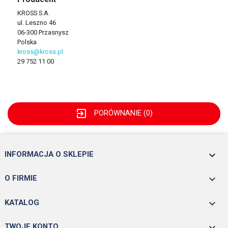
KROSS S.A.
ul. Leszno 46
06-300 Przasnysz
Polska
kross@kross.pl
29 752 11 00
exit_to_app
PORÓWNANIE (
0
)
keyboard_arrow_down
INFORMACJA O SKLEPIE

O FIRMIE

KATALOG

TWOJE KONTO