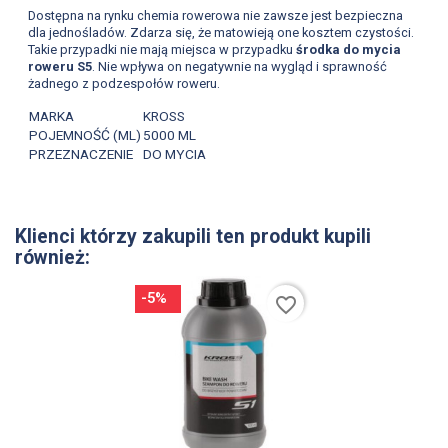
Dostępna na rynku chemia rowerowa nie zawsze jest bezpieczna
dla jednośladów. Zdarza się, że matowieją one kosztem czystości.
Takie przypadki nie mają miejsca w przypadku
środka do mycia
roweru S5
. Nie wpływa on negatywnie na wygląd i sprawność
żadnego z podzespołów roweru.
MARKA
KROSS
POJEMNOŚĆ (ML)
5000 ML
PRZEZNACZENIE
DO MYCIA
Klienci którzy zakupili ten produkt kupili
również:
-5%
favorite_border