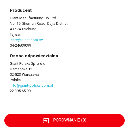
Producent
Giant Manufacturing Co. Ltd.
No. 19, Shunfan Road, Dajia District
437 74 Taichung
Tajwan
icare@giant.com.tw
04-24609099
Osoba odpowiedzialna
Giant Polska Sp. z o.o.
Osmańska 12
02-823 Warszawa
Polska
info@giant-polska.com.pl
22 395 65 90
exit_to_app
PORÓWNANIE (
0
)