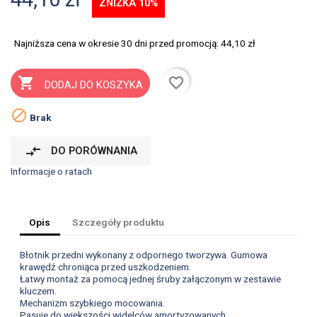
ZNIŻKA 10%
Najniższa cena w okresie 30 dni przed promocją:
44,10 zł
favorite_border

DODAJ DO KOSZYKA

Brak
compare_arrows
DO PORÓWNANIA
Informacje o ratach
Opis
Szczegóły produktu
Błotnik przedni wykonany z odpornego tworzywa. Gumowa
krawędź chroniąca przed uszkodzeniem.
Łatwy montaż za pomocą jednej śruby załączonym w zestawie
kluczem.
Mechanizm szybkiego mocowania.
Pasuje do większości widelców amortyzowanych.