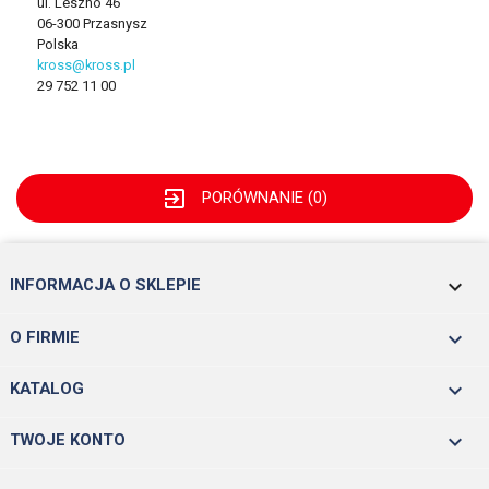
ul. Leszno 46
06-300 Przasnysz
Polska
kross@kross.pl
29 752 11 00
exit_to_app
PORÓWNANIE (
0
)
keyboard_arrow_down
INFORMACJA O SKLEPIE

O FIRMIE

KATALOG

TWOJE KONTO