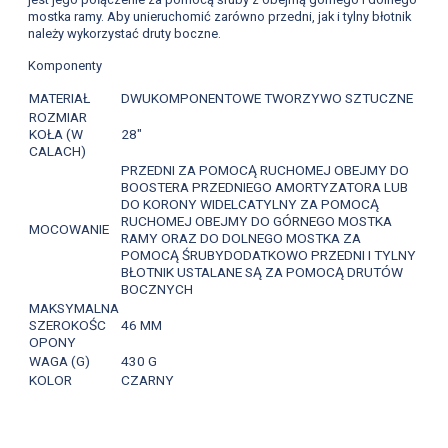
mostka ramy. Aby unieruchomić zarówno przedni, jak i tylny błotnik
należy wykorzystać druty boczne.
Komponenty
MATERIAŁ
DWUKOMPONENTOWE TWORZYWO SZTUCZNE
ROZMIAR
KOŁA (W
28"
CALACH)
PRZEDNI ZA POMOCĄ RUCHOMEJ OBEJMY DO
BOOSTERA PRZEDNIEGO AMORTYZATORA LUB
DO KORONY WIDELCATYLNY ZA POMOCĄ
RUCHOMEJ OBEJMY DO GÓRNEGO MOSTKA
MOCOWANIE
RAMY ORAZ DO DOLNEGO MOSTKA ZA
POMOCĄ ŚRUBYDODATKOWO PRZEDNI I TYLNY
BŁOTNIK USTALANE SĄ ZA POMOCĄ DRUTÓW
BOCZNYCH
MAKSYMALNA
SZEROKOŚC
46 MM
OPONY
WAGA (G)
430 G
KOLOR
CZARNY