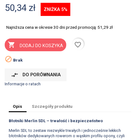
50,34 zł
ZNIŻKA 5%
Najniższa cena w okresie 30 dni przed promocją:
51,29 zł
favorite_border

DODAJ DO KOSZYKA

Brak
compare_arrows
DO PORÓWNANIA
Informacje o ratach
Opis
Szczegóły produktu
Błotniki Merlin SDL – trwałość i bezpieczeństwo
Merlin SDL to zestaw niezwykle trwałych i jednocześnie lekkich
błotników dedykowanych rowerom o wąskim profilu opony, czyli