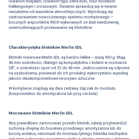
rowerom miejskim, rowerom typu ostre koło, oraz modelom
trekkingowym i crossowym. Świetnie sprawdzą się w terenie
niezależnie od warunków atmosferycznych. Wyróżniają się
zastosowaniem nowoczesnego systemu montażowego –
bocznych wsporników INOX wykonanych ze stali nierdzewnej,
uniemożliwiających przesuwanie się błotników.
Charakterystyka błotników Merlin SDL
Błotniki rowerowe Merlin SDL są bardzo lekkie – ważą 430 g. Mają
46 mm szerokości, dlatego są kompatybilne z kołami w rozmiarze
28", o szerokości opon od 32 do 46 mm. Jednocześnie są odporne
na uszkodzenia, ponieważ do ich produkcji wykorzystano wysokiej
jakości dwukomponentowe tworzywo sztuczne.
W komplecie znajdują się dwa zestawy złączek do montażu
(bezpośrednio do amortyzatora lub przy osi koła).
Mocowanie błotników Merlin SDL
Aby prawidłowo zamocować przedni błotnik, należy przytwierdzić
ruchomą obejmę do boostera przedniego amortyzatora lub do
korony widelca, natomiast do montażu tylnego błotnika niezbędne
jest jego połączenie za pomocą śruby z obejmą górnego i dolnego